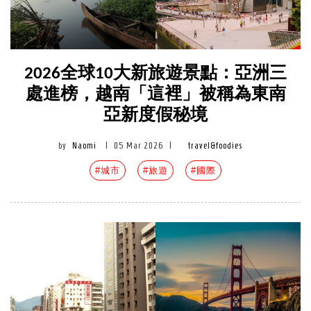
2026全球10大新旅遊景點：亞洲三
處進榜，越南「這裡」被稱為東南
亞新度假秘境
by
Naomi
|
05 Mar 2026
|
travel&foodies
#城市
#旅遊
#國際