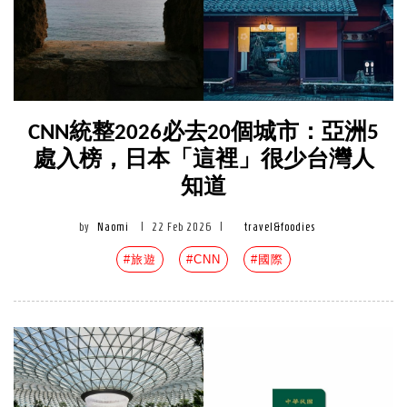
CNN統整2026必去20個城市：亞洲5
處入榜，日本「這裡」很少台灣人
知道
by
Naomi
|
22 Feb 2026
|
travel&foodies
#旅遊
#CNN
#國際