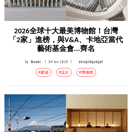
2026全球十大最美博物館！台灣
「2家」進榜，與V&A、卡地亞當代
藝術基金會...齊名
by
Naomi
|
04 Jun 2026
|
design&gadget
#建築
#設計
#博物館