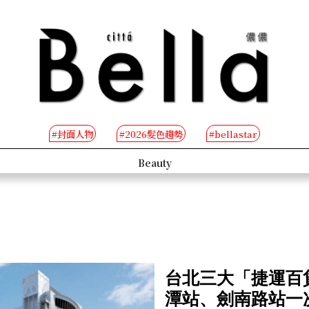
#封面人物
#2026髮色趨勢
#bellastar
s
Beauty
台北三大「捷運百
潭站、劍南路站一