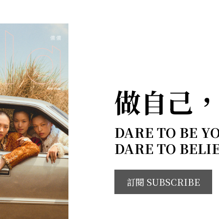
做自己
DARE TO BE Y
DARE TO BELI
訂閱 SUBSCRIBE