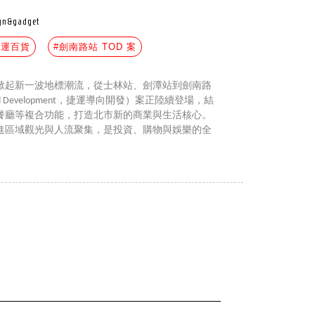
gn&gadget
捷運百貨
#劍南路站 TOD 案
掀起新一波地標潮流，從士林站、劍潭站到劍南路
ented Development，捷運導向開發）案正陸續登場，結
餐廳等複合功能，打造北市新的商業與生活核心。
進區域觀光與人流聚集，是投資、購物與娛樂的全