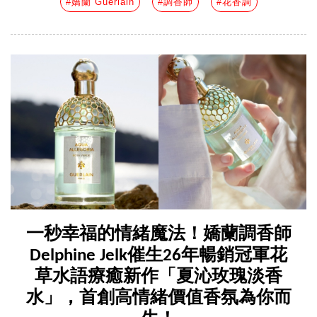
#嬌蘭 Guerlain
#調香師
#花香調
一秒幸福的情緒魔法！嬌蘭調香師
Delphine Jelk催生26年暢銷冠軍花
草水語療癒新作「夏沁玫瑰淡香
水」，首創高情緒價值香氛為你而