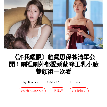
《許我耀眼》趙露思保養清單公
開！劇裡劇外都愛嬌蘭蜂王乳小臉
養顏術一次看
by
Maureen
|
14 Oct 2025
|
skincare
#嬌蘭 Guerlain
#趙露思
#保養觀念