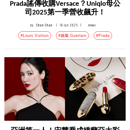
Prada謠傳收購Versace？Uniqlo母公
司2025第一季營收飆升！
by
Chun Chao
|
18 Jan 2025
|
news
#Louis Vuitton
#嬌蘭 Guerlain
#Prada