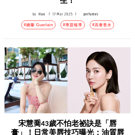
生！
by
Hao
|
17 Mar 2025
|
perfumes
#嬌蘭 Guerlain
#專題報導
#高奢香水
宋慧喬43歲不怕老祕訣是「唇
膏」！日常美唇技巧曝光：油質唇