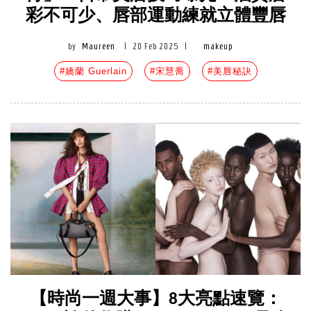
彩不可少、唇部運動練就立體豐唇
by
Maureen
|
20 Feb 2025
|
makeup
#嬌蘭 Guerlain
#宋慧喬
#美唇秘訣
【時尚一週大事】8大亮點速覽：