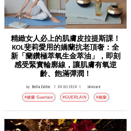
精緻女人必上的肌膚皮拉提斯課！
KOL斐莉愛用的嬌蘭抗老頂奢：全
新「蘭鑽極萃氧生金萃油」，即刻
感受緊實輪廓線，讓肌膚有氧逆
齡、飽滿彈潤！
by
Bella Editor
|
04 Oct 2024
|
skincare
#嬌蘭 Guerlain
#GUERLAIN
#嬌蘭