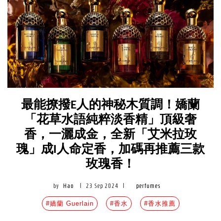
最能撩撥E人的神秘木質調！嬌蘭
「花草水語純粹淡香精」頂級奢
香，一灑成金，全新「艾米拉玫
瑰」成I人命定香，加碼再推薦三款
玫瑰香！
by
Hao
|
23 Sep 2024
|
perfumes
#嬌蘭 Guerlain
#香水
#香水推薦