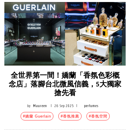
全世界第一間！嬌蘭「香氛色彩概
念店」落腳台北微風信義，5大獨家
搶先看
by
Maureen
|
26 Sep 2025
|
perfumes
#嬌蘭 Guerlain
#香氛推薦
#香氛空間