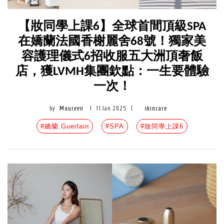
【妝同學上課6】全球首間頂級SPA
在嬌蘭法國香榭麗舍68號！獨家美
容護理儀式6招收服五大洲頂奢飯
店，獲LVMH集團欽點：一生要體驗
一次！
by
Maureen
|
11 Jan 2025
|
skincare
#嬌蘭 Guerlain
#SPA
#妝同學上課6