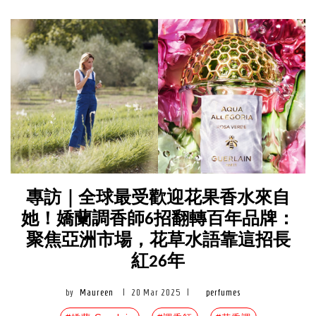
專訪｜全球最受歡迎花果香水來自
她！嬌蘭調香師6招翻轉百年品牌：
聚焦亞洲市場，花草水語靠這招長
紅26年
by
Maureen
|
20 Mar 2025
|
perfumes