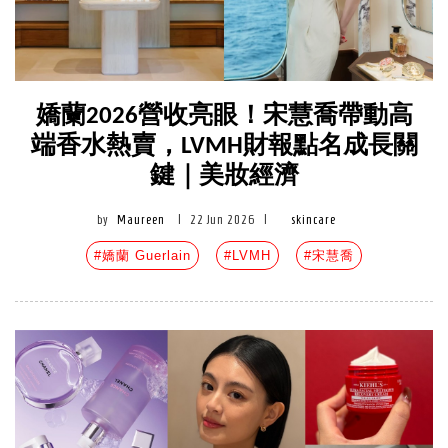
嬌蘭2026營收亮眼！宋慧喬帶動高
端香水熱賣，LVMH財報點名成長關
鍵｜美妝經濟
by
Maureen
|
22 Jun 2026
|
skincare
#嬌蘭 Guerlain
#LVMH
#宋慧喬