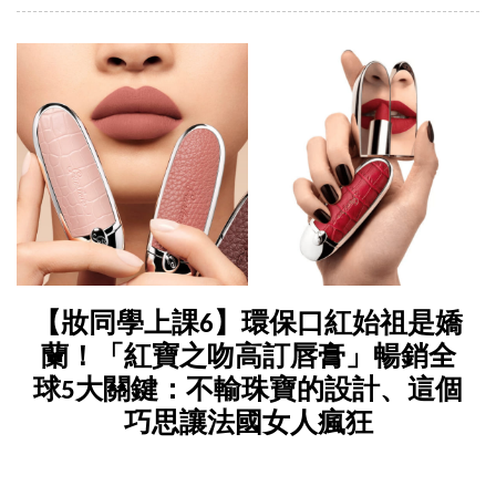
【妝同學上課6】環保口紅始祖是嬌
蘭！「紅寶之吻高訂唇膏」暢銷全
球5大關鍵：不輸珠寶的設計、這個
巧思讓法國女人瘋狂
by
Maureen
|
08 Jun 2024
|
skincare