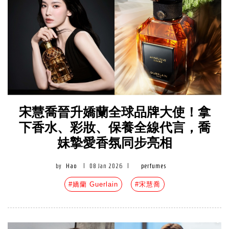
宋慧喬晉升嬌蘭全球品牌大使！拿
下香水、彩妝、保養全線代言，喬
妹摯愛香氛同步亮相
by
Hao
|
08 Jan 2026
|
perfumes
#嬌蘭 Guerlain
#宋慧喬