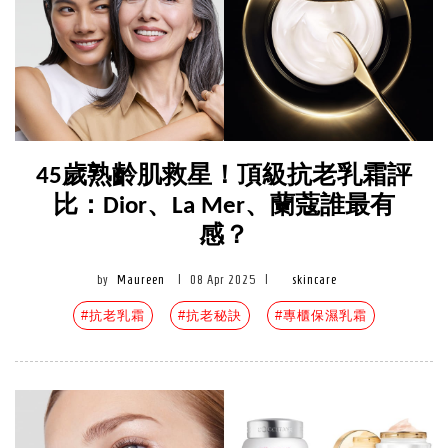
45歲熟齡肌救星！頂級抗老乳霜評
比：Dior、La Mer、蘭蔻誰最有
感？
by
Maureen
|
08 Apr 2025
|
skincare
#抗老乳霜
#抗老秘訣
#專櫃保濕乳霜