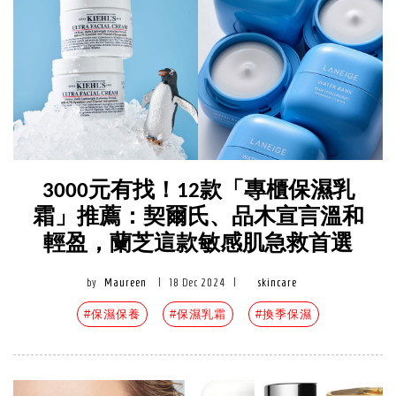
3000元有找！12款「專櫃保濕乳
霜」推薦：契爾氏、品木宣言溫和
輕盈，蘭芝這款敏感肌急救首選
by
Maureen
|
18 Dec 2024
|
skincare
#保濕保養
#保濕乳霜
#換季保濕