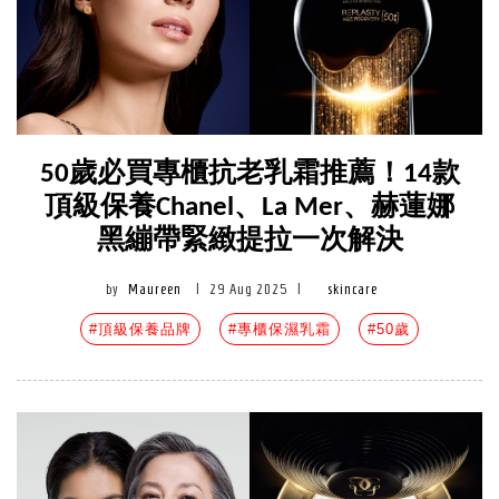
50歲必買專櫃抗老乳霜推薦！14款
頂級保養Chanel、La Mer、赫蓮娜
黑繃帶緊緻提拉一次解決
by
Maureen
|
29 Aug 2025
|
skincare
#頂級保養品牌
#專櫃保濕乳霜
#50歲