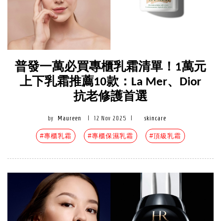
普發一萬必買專櫃乳霜清單！1萬元
上下乳霜推薦10款：La Mer、Dior
抗老修護首選
by
Maureen
|
12 Nov 2025
|
skincare
#專櫃乳霜
#專櫃保濕乳霜
#頂級乳霜