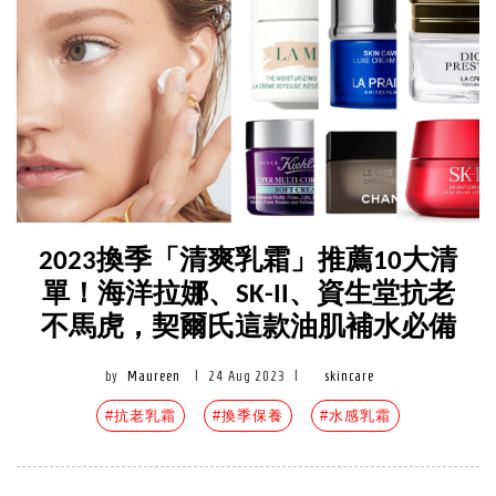
2023換季「清爽乳霜」推薦10大清
單！海洋拉娜、SK-II、資生堂抗老
不馬虎，契爾氏這款油肌補水必備
by
Maureen
|
24 Aug 2023
|
skincare
#抗老乳霜
#換季保養
#水感乳霜