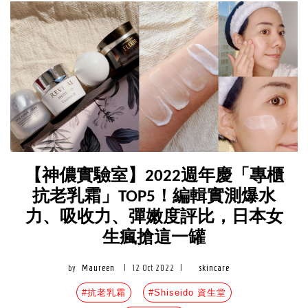
【神儂實驗室】2022週年慶「專櫃
抗老乳霜」TOP5！編輯實測爆水
力、吸收力、彈嫩度評比，日本女
生瘋搶這一罐
by
Maureen
|
12 Oct 2022
|
skincare
#抗老乳霜
#Shiseido 資生堂