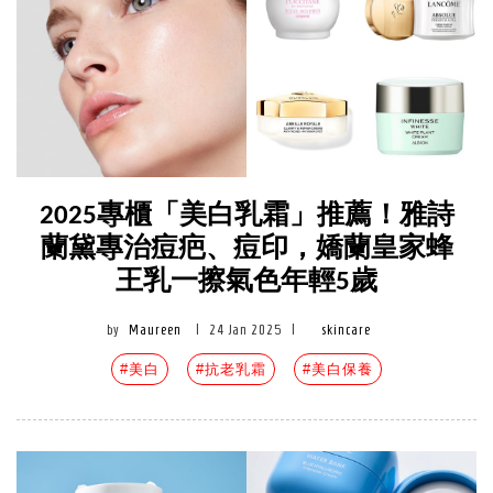
2025專櫃「美白乳霜」推薦！雅詩
蘭黛專治痘疤、痘印，嬌蘭皇家蜂
王乳一擦氣色年輕5歲
by
Maureen
|
24 Jan 2025
|
skincare
#美白
#抗老乳霜
#美白保養