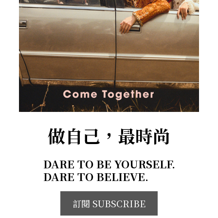
做自己，最時尚
DARE TO BE YOURSELF.
DARE TO BELIEVE.
訂閱 SUBSCRIBE