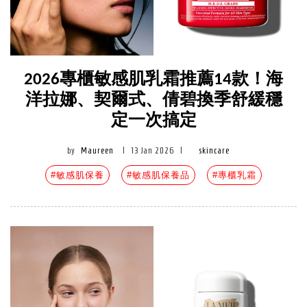
2026專櫃敏感肌乳霜推薦14款！海
洋拉娜、契爾式、倩碧換季舒緩穩
定一次搞定
by
Maureen
|
13 Jan 2026
|
skincare
#敏感肌保養
#敏感肌保養品
#專櫃乳霜