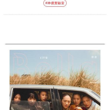
#神儂實驗室