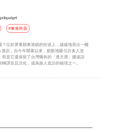
ign&gadget
#東港民宿
麗？位於屏東縣東港鎮的街道上，緩緩地長出一幢
un 酒店」自今年開幕以來，默默地吸引許多人造
，而是它還保留了台灣獨有的「透天厝」建築語
新轉譯並且活化，成為旅人造訪的秘境之一。