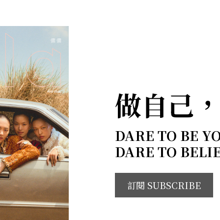
做自己
DARE TO BE Y
DARE TO BELI
訂閱 SUBSCRIBE