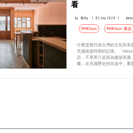
看
by
Billy
|
03 Sep 2024
|
des
#HKhun
#HKhun 酒店
什麼是最代表台灣的文化與美
充滿孩提時期的記憶。「HKh
訪，不單單只是因為建築美麗
彙，在充滿歷史的街道中，重