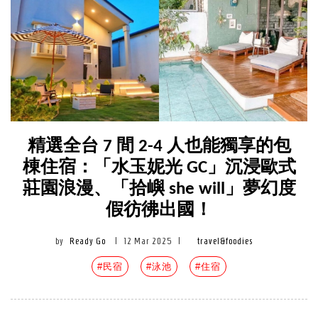
精選全台 7 間 2-4 人也能獨享的包
棟住宿：「水玉妮光 GC」沉浸歐式
莊園浪漫、「拾嶼 she will」夢幻度
假彷彿出國！
by
Ready Go
|
12 Mar 2025
|
travel&foodies
#民宿
#泳池
#住宿