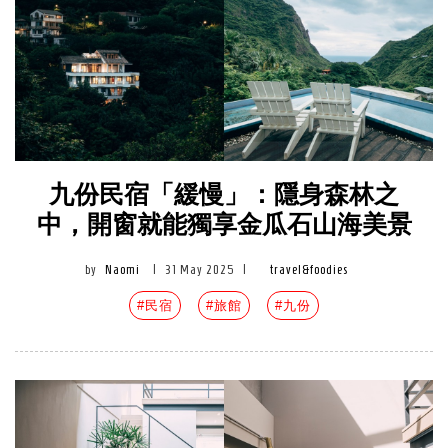
九份民宿「緩慢」：隱身森林之
中，開窗就能獨享金瓜石山海美景
by
Naomi
|
31 May 2025
|
travel&foodies
#民宿
#旅館
#九份