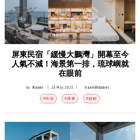
屏東民宿「緩慢大鵬灣」開幕至今
人氣不減！海景第一排，琉球嶼就
在眼前
by
Naomi
|
20 May 2025
|
travel&foodies
#民宿
#屏東
#旅館