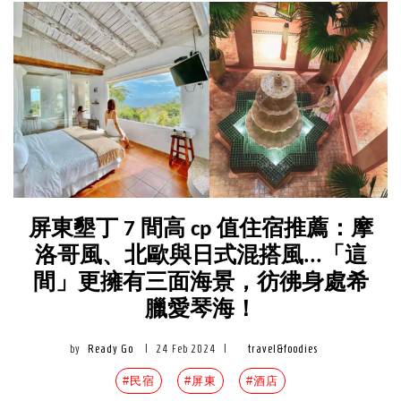
屏東墾丁 7 間高 cp 值住宿推薦：摩
洛哥風、北歐與日式混搭風...「這
間」更擁有三面海景，彷彿身處希
臘愛琴海！
by
Ready Go
|
24 Feb 2024
|
travel&foodies
#民宿
#屏東
#酒店