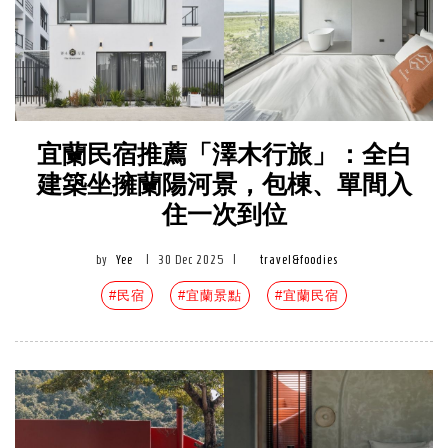
宜蘭民宿推薦「澤木行旅」：全白
建築坐擁蘭陽河景，包棟、單間入
住一次到位
by
Yee
|
30 Dec 2025
|
travel&foodies
#民宿
#宜蘭景點
#宜蘭民宿