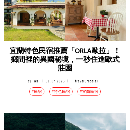
宜蘭特色民宿推薦「ORLA歐拉」！
鄉間裡的異國秘境，一秒住進歐式
莊園
by
Yee
|
30 Jun 2025
|
travel&foodies
#民宿
#特色民宿
#宜蘭民宿