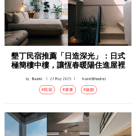
墾丁民宿推薦「日造深光」：日式
極簡樓中樓，讓恆春暖陽住進屋裡
by
Naomi
|
27 May 2025
|
travel&foodies
#民宿
#屏東
#旅館