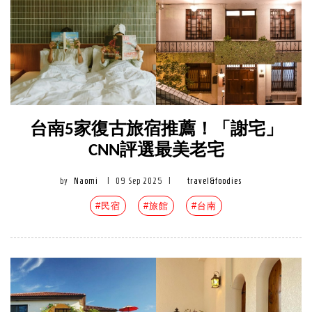
台南5家復古旅宿推薦！「謝宅」
CNN評選最美老宅
by
Naomi
|
09 Sep 2025
|
travel&foodies
#民宿
#旅館
#台南