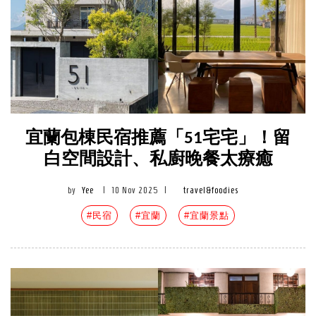
宜蘭包棟民宿推薦「51宅宅」！留
白空間設計、私廚晚餐太療癒
by
Yee
|
10 Nov 2025
|
travel&foodies
#民宿
#宜蘭
#宜蘭景點