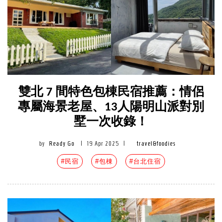
雙北 7 間特色包棟民宿推薦：情侶
專屬海景老屋、13人陽明山派對別
墅一次收錄！
by
Ready Go
|
19 Apr 2025
|
travel&foodies
#民宿
#包棟
#台北住宿