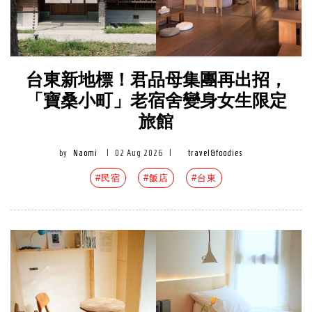
台東新地標！君品母集團再出招，
「寶桑小町」老宿舍變身女生限定
旅館
by
Naomi
|
02 Aug 2026
|
travel&foodies
#民宿
#飯店
#台東