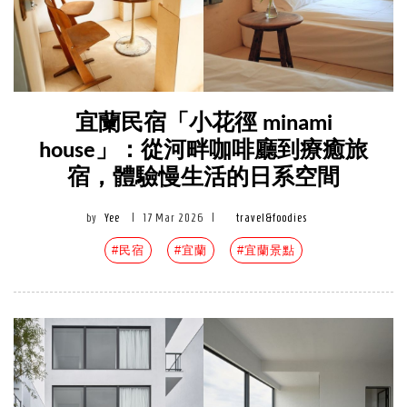
宜蘭民宿「小花徑 minami
house」：從河畔咖啡廳到療癒旅
宿，體驗慢生活的日系空間
by
Yee
|
17 Mar 2026
|
travel&foodies
#民宿
#宜蘭
#宜蘭景點