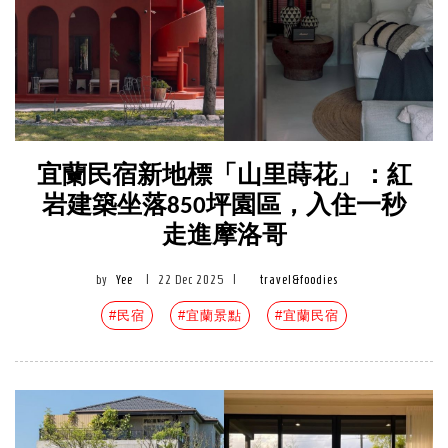
宜蘭民宿新地標「山里蒔花」：紅
岩建築坐落850坪園區，入住一秒
走進摩洛哥
by
Yee
|
22 Dec 2025
|
travel&foodies
#民宿
#宜蘭景點
#宜蘭民宿