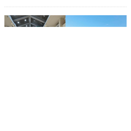
特搜 5 間北部親子住宿：園區內近
距離接觸可愛動物、浴衣和抹茶體
驗活動...還有「這裡」簡直是專為
棒球迷打造的！
by
Ready Go
|
28 Jan 2024
|
travel&foodies