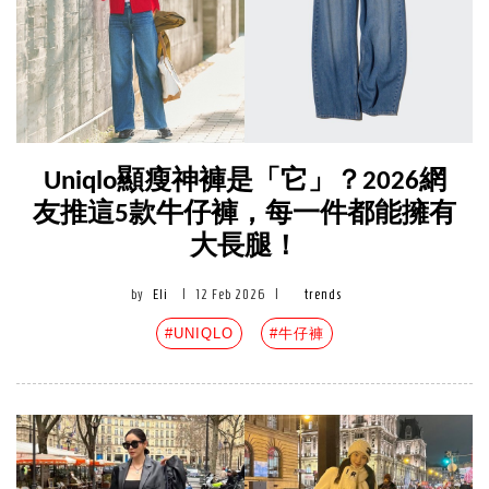
Uniqlo顯瘦神褲是「它」？2026網
友推這5款牛仔褲，每一件都能擁有
大長腿！
by
Eli
|
12 Feb 2026
|
trends
#UNIQLO
#牛仔褲