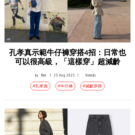
孔孝真示範牛仔褲穿搭4招：日常也
可以很高級，「這樣穿」超減齡
by
Yee
|
25 Aug 2025
|
trends
#孔孝真
#牛仔褲
#減齡穿搭