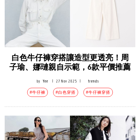
白色牛仔褲穿搭讓造型更透亮！周
子瑜、娜璉親自示範，6款平價推薦
by
Yee
|
27 Nov 2025
|
trends
#牛仔褲
#白色穿搭
#牛仔褲穿搭