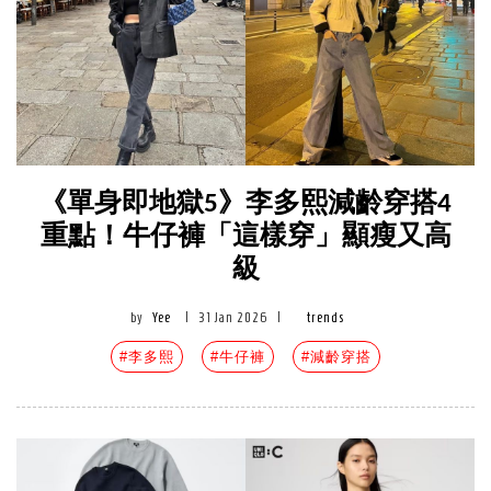
《單身即地獄5》李多熙減齡穿搭4
重點！牛仔褲「這樣穿」顯瘦又高
級
by
Yee
|
31 Jan 2026
|
trends
#李多熙
#牛仔褲
#減齡穿搭