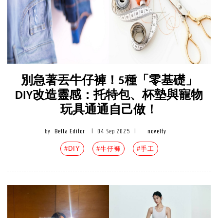
別急著丟牛仔褲！5種「零基礎」
DIY改造靈感：托特包、杯墊與寵物
玩具通通自己做！
by
Bella Editor
|
04 Sep 2025
|
novelty
#DIY
#牛仔褲
#手工