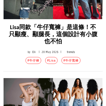
Lisa同款「牛仔寬褲」是這條！不
只顯瘦、顯腿長，這個設計有小腹
也不怕
by
Eli
|
20 May 2026
|
trends
#牛仔褲
#Lisa
#牛仔寬褲