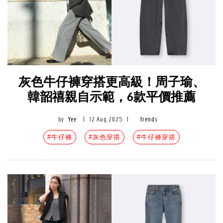
灰色牛仔褲穿搭更高級！周子瑜、
韓韶禧親自示範，6款平價推薦
by
Yee
|
12 Aug 2025
|
trends
#牛仔褲
#灰色穿搭
#牛仔褲穿搭