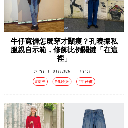
牛仔寬褲怎麼穿才顯瘦？孔曉振私
服親自示範，修飾比例關鍵「在這
裡」
by
Yee
|
19 Feb 2026
|
trends
#寬褲
#孔曉振
#牛仔褲