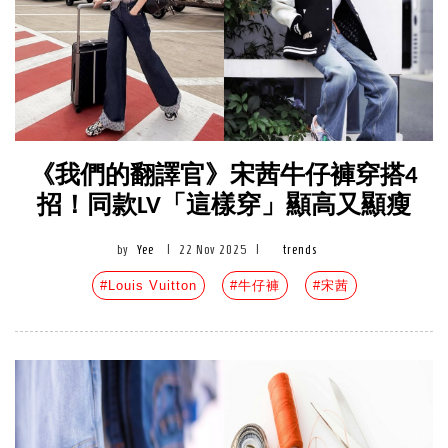
《我們的翻譯官》宋茜牛仔褲穿搭4
招！同款LV「這樣穿」顯高又顯瘦
by
Yee
|
22 Nov 2025
|
trends
#Louis Vuitton
#牛仔褲
#宋茜