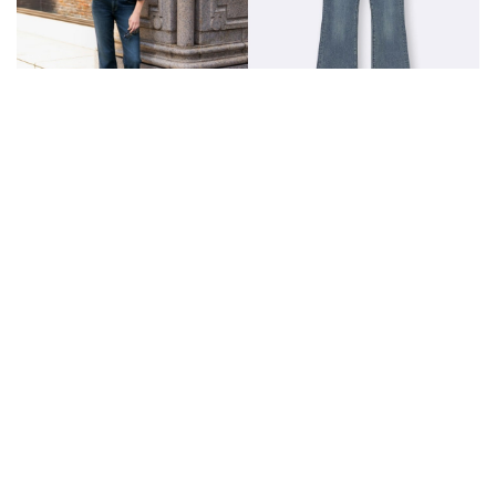
GU喇叭牛仔褲顯瘦又增高！日韓網
友大推，不用千元就買得到
by
Yee
|
01 Aug 2025
|
trends
#GU
#顯瘦穿搭
#喇叭牛仔褲