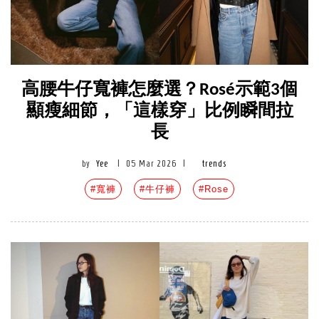
高腰牛仔寬褲怎麼選？Rosé示範3個
顯瘦細節，「這樣穿」比例瞬間拉
長
by
Yee
|
05 Mar 2026
|
trends
#寬褲
#牛仔褲
#Rose