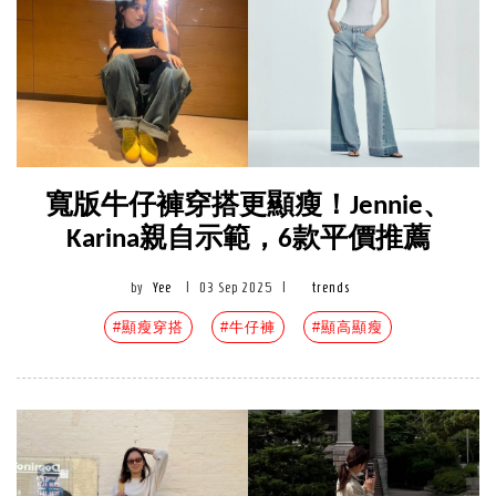
寬版牛仔褲穿搭更顯瘦！Jennie、
Karina親自示範，6款平價推薦
by
Yee
|
03 Sep 2025
|
trends
#顯瘦穿搭
#牛仔褲
#顯高顯瘦