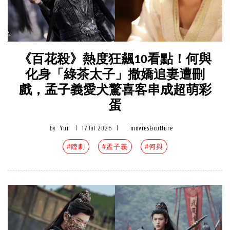
《百花殺》熱度狂飆10看點！何與
化身「綠茶太子」撒嬌追妻遭刪
戲，孟子義愛犬驚喜客串成超萌彩
蛋
by
Yui
|
17 Jul 2026
|
movies&culture
#陸劇
#孟子義
#何與