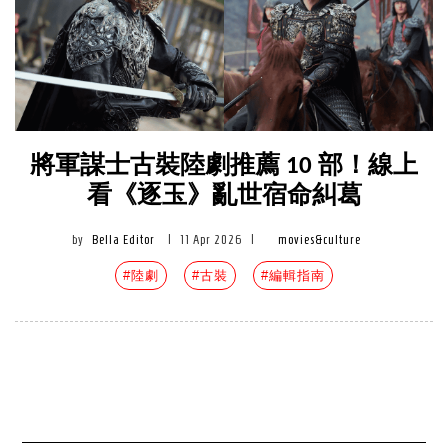
將軍謀士古裝陸劇推薦 10 部！線上
看《逐玉》亂世宿命糾葛
by
Bella Editor
|
11 Apr 2026
|
movies&culture
#陸劇
#古裝
#編輯指南