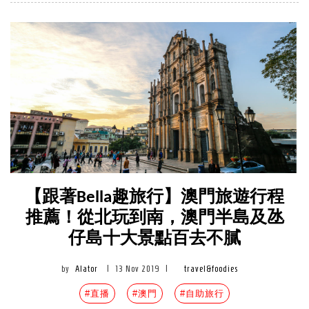
【跟著Bella趣旅行】澳門旅遊行程
推薦！從北玩到南，澳門半島及氹
仔島十大景點百去不膩
by
Alator
|
13 Nov 2019
|
travel&foodies
#直播
#澳門
#自助旅行