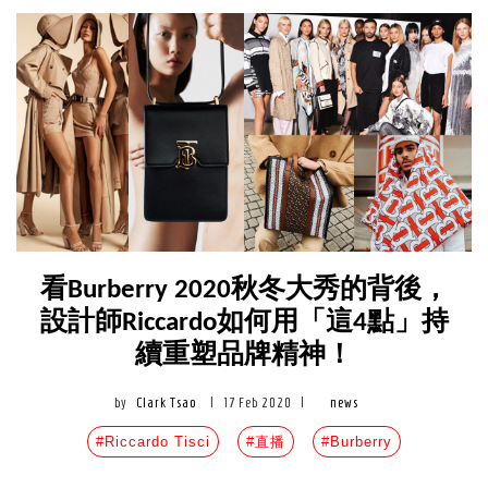
看Burberry 2020秋冬大秀的背後，
設計師Riccardo如何用「這4點」持
續重塑品牌精神！
by
Clark Tsao
|
17 Feb 2020
|
news
#Riccardo Tisci
#直播
#Burberry