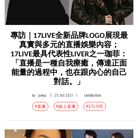
專訪｜17LIVE全新品牌LOGO展現最
真實與多元的直播娛樂內容；
17LIVE最具代表性LIVER之一珈菲：
「直播是一種自我療癒，傳達正面
能量的過程中，也在跟內心的自己
對話。」
by
jieyu
|
25 Oct 2021
|
celebrities
#直播
#線上直播
#17LIVE