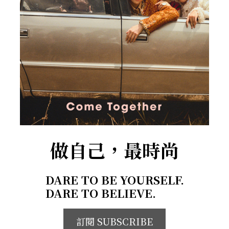
做自己，最時尚
DARE TO BE YOURSELF.
DARE TO BELIEVE.
訂閱 SUBSCRIBE