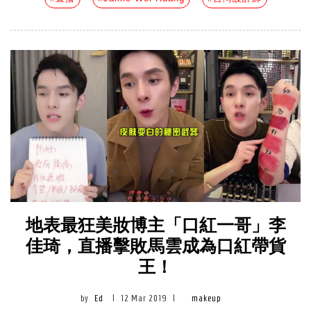
地表最狂美妝博主「口紅一哥」李
佳琦，直播擊敗馬雲成為口紅帶貨
王！
by
Ed
|
12 Mar 2019
|
makeup