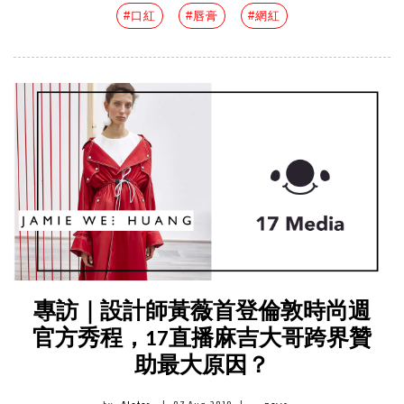
#口紅
#唇膏
#網紅
專訪｜設計師黃薇首登倫敦時尚週
官方秀程，17直播麻吉大哥跨界贊
助最大原因？