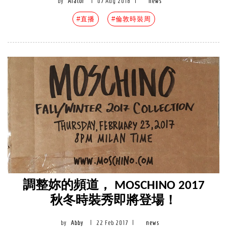
by
Alator
|
07 Aug 2018
|
news
#直播
#倫敦時裝周
調整妳的頻道， MOSCHINO 2017
秋冬時裝秀即將登場！
by
Abby
|
22 Feb 2017
|
news