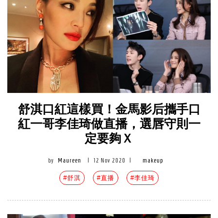
舒淇口紅這樣買！金馬影后攜手口
紅一哥李佳琦做直播，選唇守則一
定要夠Ｘ
by
Maureen
|
12 Nov 2020
|
makeup
#舒淇
#直播
#李佳琦