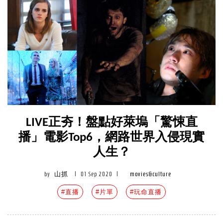
LIVE正夯！盤點好萊塢「驚悚直
播」電影Top6，網路世界入侵現實
人生？
by
山抓
|
01 Sep 2020
|
movies&culture
#直播
#片單
#玩命直播