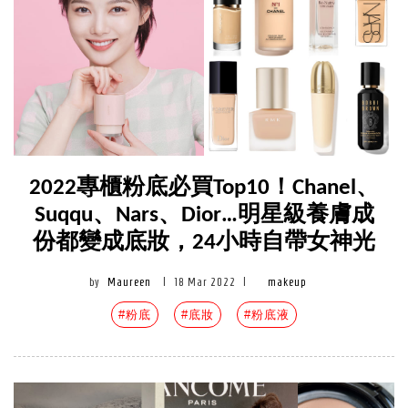
2022專櫃粉底必買Top10！Chanel、
Suqqu、Nars、Dior…明星級養膚成
份都變成底妝，24小時自帶女神光
by
Maureen
|
18 Mar 2022
|
makeup
#粉底
#底妝
#粉底液