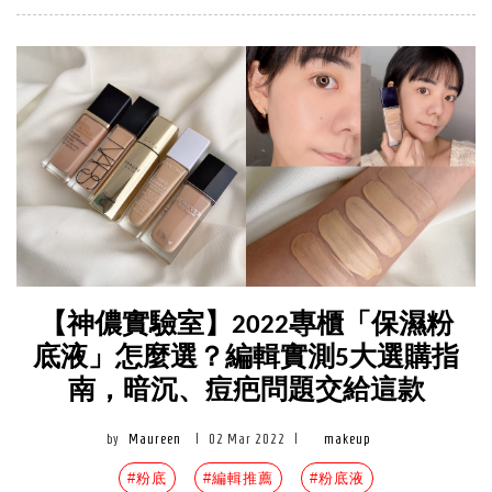
【神儂實驗室】2022專櫃「保濕粉
底液」怎麼選？編輯實測5大選購指
南，暗沉、痘疤問題交給這款
by
Maureen
|
02 Mar 2022
|
makeup
#粉底
#編輯推薦
#粉底液