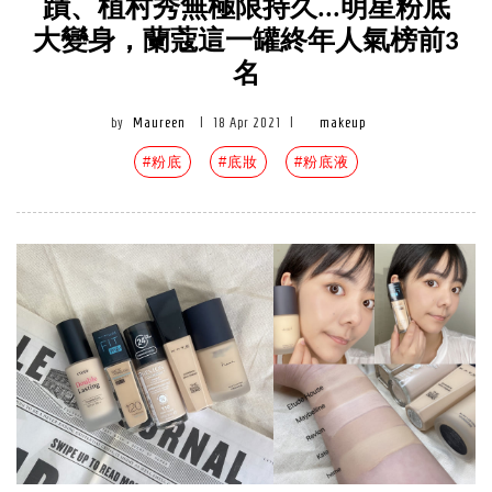
蹟、植村秀無極限持久...明星粉底
大變身，蘭蔻這一罐終年人氣榜前3
名
by
Maureen
|
18 Apr 2021
|
makeup
#粉底
#底妝
#粉底液