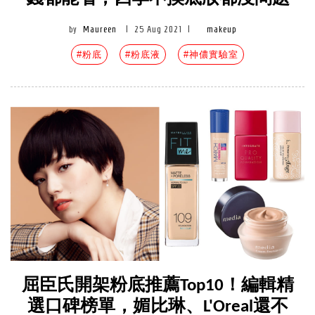
by
Maureen
|
25 Aug 2021
|
makeup
#粉底
#粉底液
#神儂實驗室
屈臣氏開架粉底推薦Top10！編輯精
選口碑榜單，媚比琳、L'Oreal還不