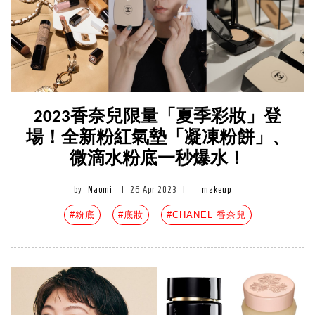
2023香奈兒限量「夏季彩妝」登
場！全新粉紅氣墊「凝凍粉餅」、
微滴水粉底一秒爆水！
by
Naomi
|
26 Apr 2023
|
makeup
#粉底
#底妝
#CHANEL 香奈兒