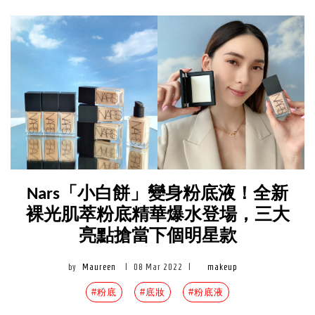
Nars「小白餅」變身粉底液！全新
裸光肌萃粉底精華爆水登場，三大
亮點搶當下個明星款
by
Maureen
|
08 Mar 2022
|
makeup
#粉底
#底妝
#粉底液