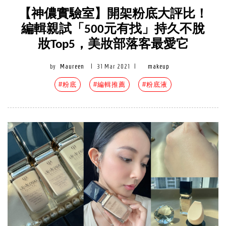
【神儂實驗室】開架粉底大評比！
編輯親試「500元有找」持久不脫
妝Top5，美妝部落客最愛它
by
Maureen
|
31 Mar 2021
|
makeup
#粉底
#編輯推薦
#粉底液