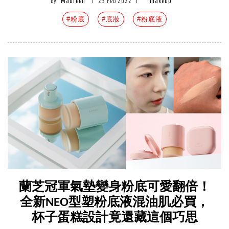
by
Maureen
|
23 Feb 2022
|
makeup
#粉底
#底妝
#粉底液
蘭芝冠軍氣墊變身粉底可愛翻倍！
全新NEO型塑粉底液混油肌必買，
杯子蛋糕設計竟還藏這個巧思