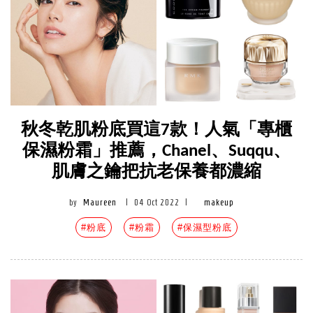
秋冬乾肌粉底買這7款！人氣「專櫃
保濕粉霜」推薦，Chanel、Suqqu、
肌膚之鑰把抗老保養都濃縮
by
Maureen
|
04 Oct 2022
|
makeup
#粉底
#粉霜
#保濕型粉底