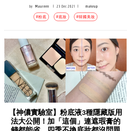
by
Maureen
|
23 Dec 2021
|
makeup
#粉底
#底妝
#韓國美妝
【神儂實驗室】粉底液3種隱藏版用
法大公開！加「這個」連遮瑕膏的
錢都能省，四季不換底妝都沒問題