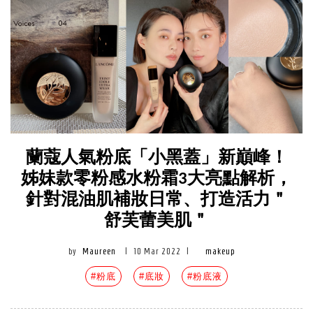
蘭蔻人氣粉底「小黑蓋」新巔峰！
姊妹款零粉感水粉霜3大亮點解析，
針對混油肌補妝日常、打造活力＂
舒芙蕾美肌＂
by
Maureen
|
10 Mar 2022
|
makeup
#粉底
#底妝
#粉底液