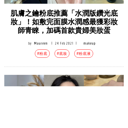
肌膚之鑰粉底推薦「水潤版鑽光底
妝」！如敷完面膜水潤感最獲彩妝
師青睞，加碼首款貴婦美妝蛋
by
Maureen
|
24 Feb 2021
|
makeup
#粉底
#底妝
#粉底液