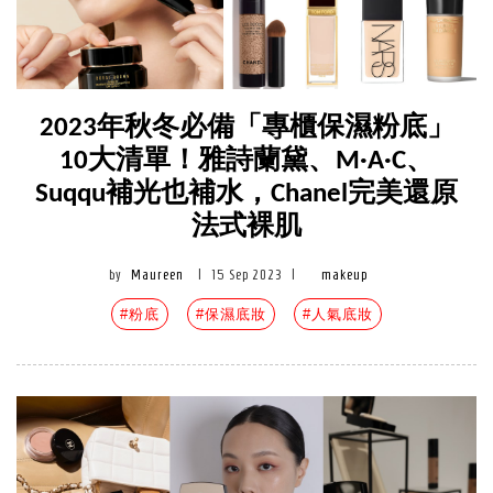
2023年秋冬必備「專櫃保濕粉底」
10大清單！雅詩蘭黛、M·A·C、
Suqqu補光也補水，Chanel完美還原
法式裸肌
by
Maureen
|
15 Sep 2023
|
makeup
#粉底
#保濕底妝
#人氣底妝