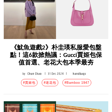
《魷魚遊戲2》朴圭瑛私服愛包盤
點！這6款掀熱議：Gucci賈姬包保
值首選、老花大包本季最夯
by
Chun Chao
|
31 Dec 2024
|
handbags
#賈姬包
#老花包
#Bamboo 1947