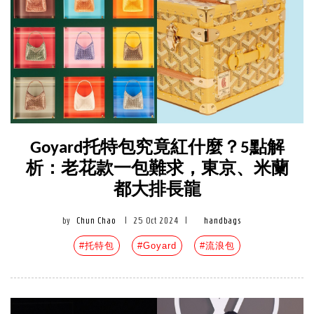
Goyard托特包究竟紅什麼？5點解
析：老花款一包難求，東京、米蘭
都大排長龍
by
Chun Chao
|
25 Oct 2024
|
handbags
#托特包
#Goyard
#流浪包