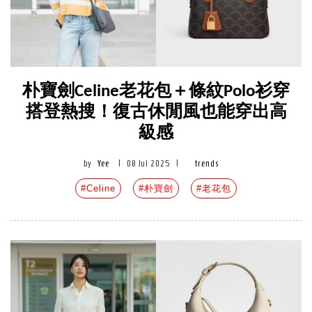
朴寶劍Celine老花包＋條紋Polo衫穿
搭登熱搜！復古休閒風也能穿出高
級感
by
Yee
|
08 Jul 2025
|
trends
#Celine
#朴寶劍
#老花包