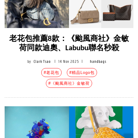
老花包推薦8款：《颱風商社》金敏
荷同款迪奧、Labubu聯名秒殺
by
Clark Tsao
|
14 Nov 2025
|
handbags
#老花包
#精品Logo包
#《颱風商社》金敏荷