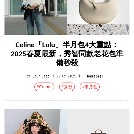
Celine「Lulu」半月包4大重點：
2025春夏最新，秀智同款老花包準
備秒殺
by
Chun Chao
|
07 Apr 2025
|
handbags
#Celine
#秀智
#半月包