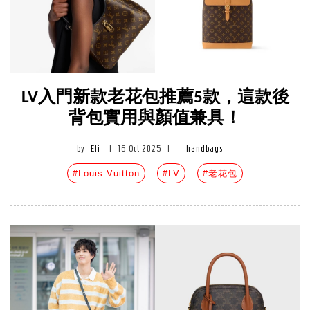
LV入門新款老花包推薦5款，這款後
背包實用與顏值兼具！
by
Eli
|
16 Oct 2025
|
handbags
#Louis Vuitton
#LV
#老花包