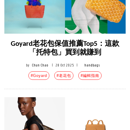
Goyard老花包保值推薦Top5：這款
「托特包」買到就賺到
by
Chun Chao
|
28 Oct 2025
|
handbags
#Goyard
#老花包
#編輯指南