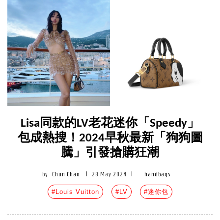
Lisa同款的LV老花迷你「Speedy」
包成熱搜！2024早秋最新「狗狗圖
騰」引發搶購狂潮
by
Chun Chao
|
28 May 2024
|
handbags
#Louis Vuitton
#LV
#迷你包