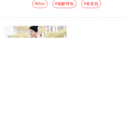
#Dior
#保齡球包
#老花包
瞄準旅遊千億商機，Gucci「老花行
李袋」時髦度100分，IU同款準備賣
翻！
by
Eli
|
17 Apr 2024
|
handbags