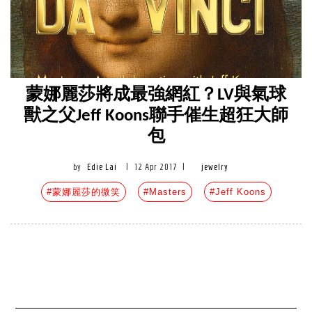
蒙娜麗莎將成最強網紅？LV與氣球
獸之父Jeff Koons聯手催生超狂大師
包
by
Edie Lai
|
12 Apr 2017
|
jewelry
#蒙娜麗莎的微笑
#Masters
#Jeff Koons