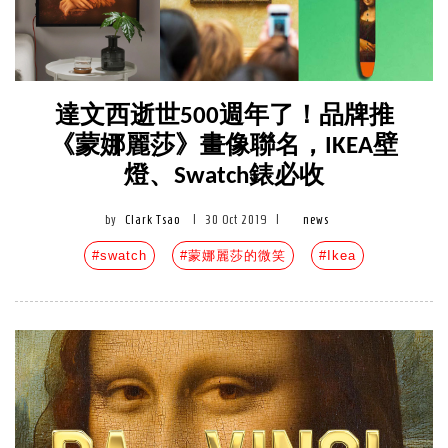
達文西逝世500週年了！品牌推
《蒙娜麗莎》畫像聯名，IKEA壁
燈、Swatch錶必收
by
Clark Tsao
|
30 Oct 2019
|
news
#swatch
#蒙娜麗莎的微笑
#Ikea