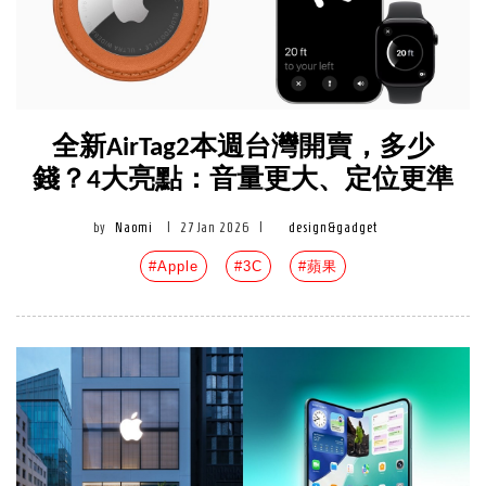
全新AirTag2本週台灣開賣，多少
錢？4大亮點：音量更大、定位更準
by
Naomi
|
27 Jan 2026
|
design&gadget
#Apple
#3C
#蘋果