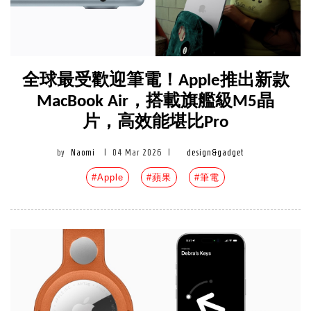
全球最受歡迎筆電！Apple推出新款
MacBook Air，搭載旗艦級M5晶
片，高效能堪比Pro
by
Naomi
|
04 Mar 2026
|
design&gadget
#Apple
#蘋果
#筆電