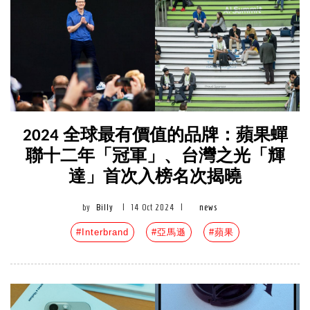
2024 全球最有價值的品牌：蘋果蟬
聯十二年「冠軍」、台灣之光「輝
達」首次入榜名次揭曉
by
Billy
|
14 Oct 2024
|
news
#Interbrand
#亞馬遜
#蘋果