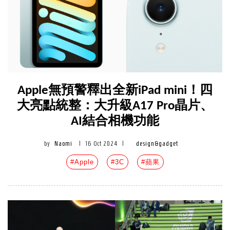
Apple無預警釋出全新iPad mini！四
大亮點統整：大升級A17 Pro晶片、
AI結合相機功能
by
Naomi
|
16 Oct 2024
|
design&gadget
#Apple
#3C
#蘋果