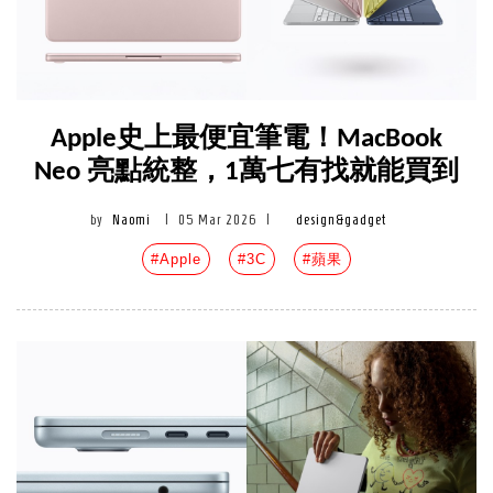
Apple史上最便宜筆電！MacBook
Neo 亮點統整，1萬七有找就能買到
by
Naomi
|
05 Mar 2026
|
design&gadget
#Apple
#3C
#蘋果