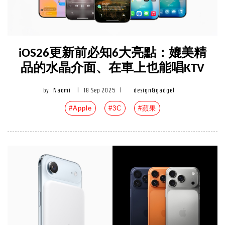
iOS26更新前必知6大亮點：媲美精
品的水晶介面、在車上也能唱KTV
by
Naomi
|
18 Sep 2025
|
design&gadget
#Apple
#3C
#蘋果