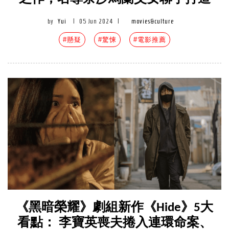
by
Yui
|
05 Jun 2024
|
movies&culture
#懸疑
#驚悚
#電影推薦
《黑暗榮耀》劇組新作《Hide》5大
看點： 李寶英喪夫捲入連環命案、