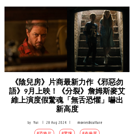
《陰兒房》片商最新力作《邪惡勿
語》9月上映！《分裂》詹姆斯麥艾
維上演度假驚魂「無舌恐懼」嚇出
新高度
by
Yui
|
28 Aug 2024
|
movies&culture
#恐怖片
#驚悚
#布倫屋