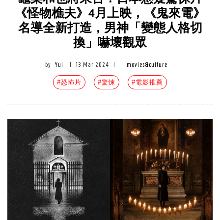
《怪物樵夫》4月上映，《鬼來電》
名導全新打造，男神「變態人格切
換」嚇壞觀眾
by
Yui
|
13 Mar 2024
|
movies&culture
#恐怖片
#驚悚
#電影推薦