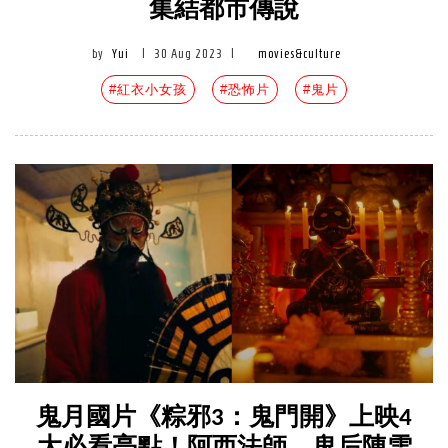
集結都市傳說
by
Yui
|
30 Aug 2023
|
movies&culture
#紅衣小女孩
#恐怖片
#鬼片
鬼月國片《粽邪3：鬼門開》上映4