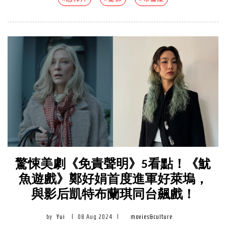
驚悚美劇《免責聲明》5看點！《魷
魚遊戲》鄭好娟首度進軍好萊塢，
與影后凱特布蘭琪同台飆戲！
by
Yui
|
08 Aug 2024
|
movies&culture