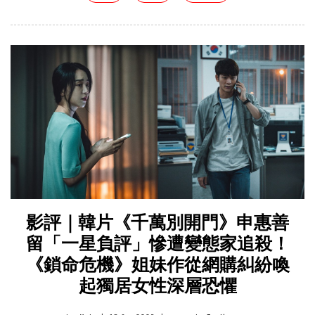
影評｜韓片《千萬別開門》申惠善
留「一星負評」慘遭變態家追殺！
《鎖命危機》姐妹作從網購糾紛喚
起獨居女性深層恐懼