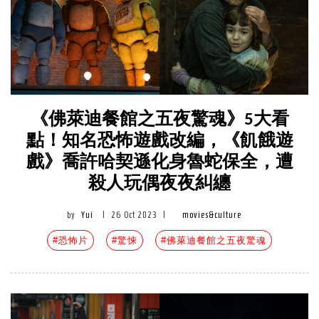
《佛萊迪餐館之五夜驚魂》5大看
點！知名恐怖遊戲改編，《飢餓遊
戲》喬許哈契遜化身魯蛇保全，遭
殺人玩偶夜夜糾纏
by
Yui
|
26 Oct 2023
|
movies&culture
#恐怖片
#驚悚
#佛萊迪餐館之五夜驚魂