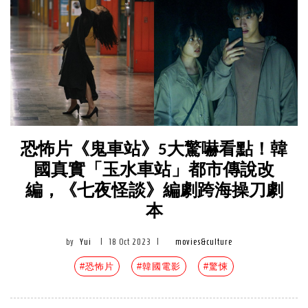
恐怖片《鬼車站》5大驚嚇看點！韓
國真實「玉水車站」都市傳說改
編，《七夜怪談》編劇跨海操刀劇
本
by
Yui
|
18 Oct 2023
|
movies&culture
#恐怖片
#韓國電影
#驚悚