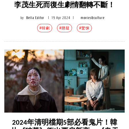
李茂生死而復生劇情翻轉不斷！
by
Bella Editor
|
19 Apr 2024
|
movies&culture
#韓劇
#懸疑
#驚悚
2024年清明檔期5部必看鬼片！韓