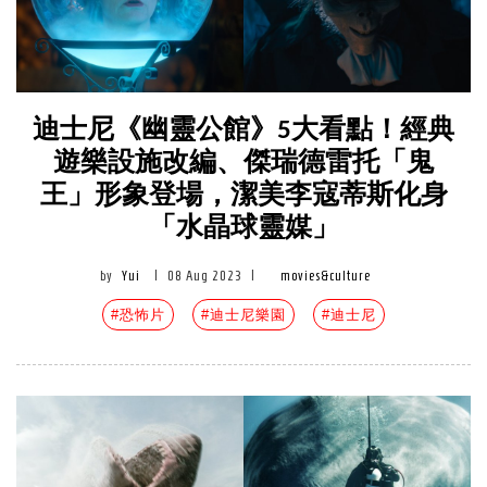
迪士尼《幽靈公館》5大看點！經典
遊樂設施改編、傑瑞德雷托「鬼
王」形象登場，潔美李寇蒂斯化身
「水晶球靈媒」
by
Yui
|
08 Aug 2023
|
movies&culture
#恐怖片
#迪士尼樂園
#迪士尼