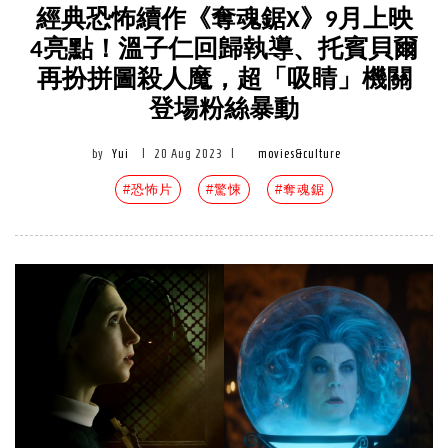
經典恐怖續作《奪魂鋸X》9月上映
4亮點！溫子仁回歸執導、托賓貝爾
再扮拼圖殺人魔，超「吸睛」機關
登場粉絲暴動
by
Yui
|
20 Aug 2023
|
movies&culture
#恐怖片
#驚悚
#奪魂鋸