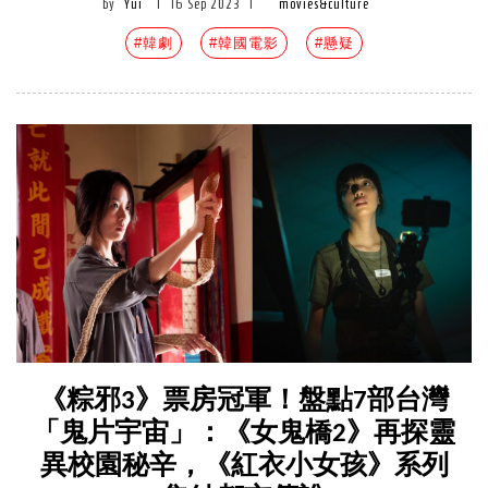
by
Yui
|
16 Sep 2023
|
movies&culture
#韓劇
#韓國電影
#懸疑
《粽邪3》票房冠軍！盤點7部台灣
「鬼片宇宙」：《女鬼橋2》再探靈
異校園秘辛，《紅衣小女孩》系列