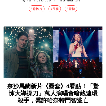
by
Yui
|
22 Jul 2024
|
movies&culture
#恐怖片
#長腿
#驚悚
奈沙馬蘭新片《圈套》4看點！「驚
悚大導操刀」萬人演唱會暗藏連環
殺手，喬許哈奈特鬥智逃亡