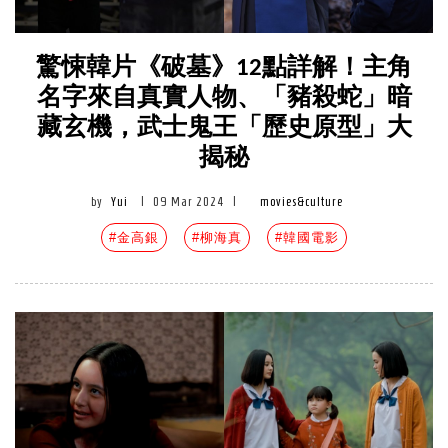
驚悚韓片《破墓》12點詳解！主角
名字來自真實人物、「豬殺蛇」暗
藏玄機，武士鬼王「歷史原型」大
揭秘
by
Yui
|
09 Mar 2024
|
movies&culture
#金高銀
#柳海真
#韓國電影