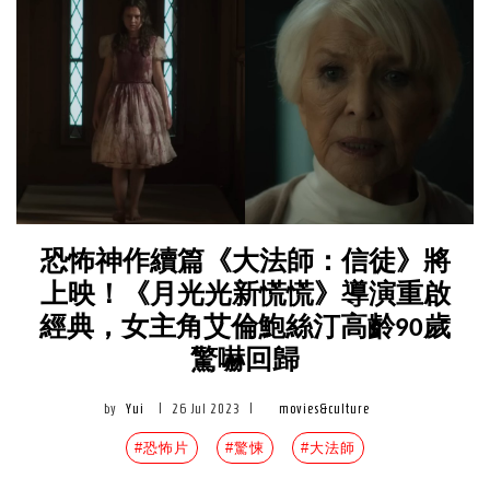
恐怖神作續篇《大法師：信徒》將
上映！《月光光新慌慌》導演重啟
經典，女主角艾倫鮑絲汀高齡90歲
驚嚇回歸
by
Yui
|
26 Jul 2023
|
movies&culture
#恐怖片
#驚悚
#大法師