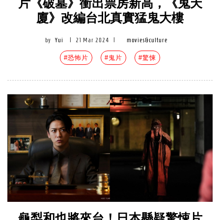
片《破墓》衝出票房新高，《鬼天
廈》改編台北真實猛鬼大樓
by
Yui
|
21 Mar 2024
|
movies&culture
#恐怖片
#鬼片
#驚悚
龜梨和也將來台！日本懸疑驚悚片