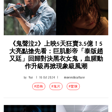
《鬼聲泣2》上映5天狂賣3.5億！5
大亮點搶先看：巨肌影帝「泰版趙
又廷」回歸對決黑衣女鬼，血腥動
作升級再掀現象級風潮
by
Yui
|
16 Oct 2024
|
movies&culture
#恐怖
#鬼片
#驚悚