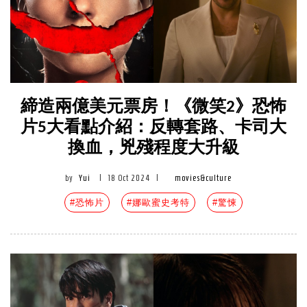
締造兩億美元票房！《微笑2》恐怖
片5大看點介紹：反轉套路、卡司大
換血，兇殘程度大升級
by
Yui
|
18 Oct 2024
|
movies&culture
#恐怖片
#娜歐蜜史考特
#驚悚