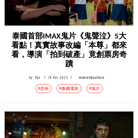
泰國首部IMAX鬼片《鬼聲泣》5大
看點！真實故事改編「本尊」都來
看，導演「拍到破產」竟創票房奇
蹟
by
Yui
|
14 Dec 2023
|
movies&culture
#恐怖
#泰國電影
#鬼片