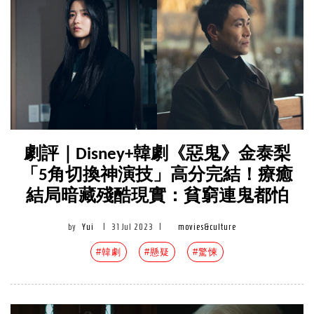
劇評｜Disney+韓劇《惡鬼》金泰梨
「5角切換神演技」高分完結！療癒
結局暗藏殘酷現實：貧窮連鬼都怕
by
Yui
|
31 Jul 2023
|
movies&culture
#韓劇
#懸疑
#驚悚