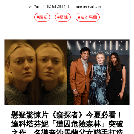
by
Yui
|
02 Jul 2024
|
movies&culture
#懸疑
#驚悚
#奈沙馬蘭
懸疑驚悚片《窺探者》今夏必看！
達科塔芬妮「遭囚危險森林」突破
之作，名導奈沙馬蘭父女聯手打造