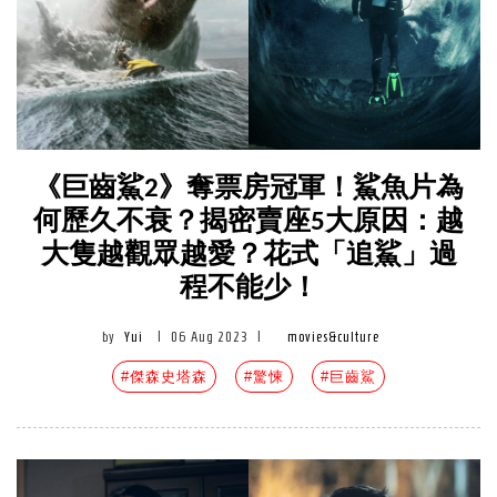
《巨齒鯊2》奪票房冠軍！鯊魚片為
何歷久不衰？揭密賣座5大原因：越
大隻越觀眾越愛？花式「追鯊」過
程不能少！
by
Yui
|
06 Aug 2023
|
movies&culture
#傑森史塔森
#驚悚
#巨齒鯊