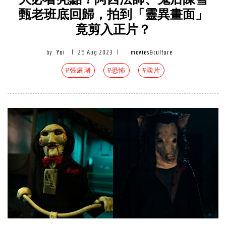
大必看亮點！阿西法師、鬼后陳雪
甄老班底回歸，拍到「靈異畫面」
竟剪入正片？
by
Yui
|
25 Aug 2023
|
movies&culture
#張庭瑚
#恐怖
#國片