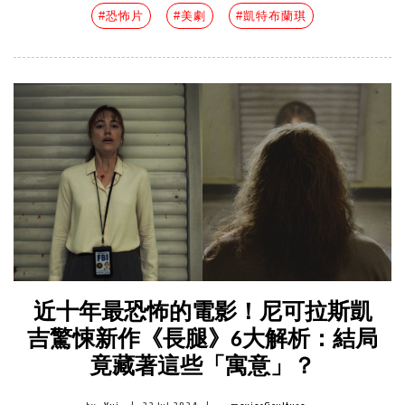
#恐怖片
#美劇
#凱特布蘭琪
近十年最恐怖的電影！尼可拉斯凱
吉驚悚新作《長腿》6大解析：結局
竟藏著這些「寓意」？