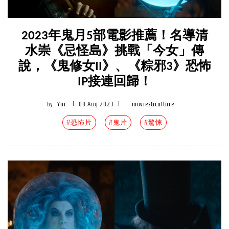
2023年鬼月5部電影推薦！名導清
水崇《忌怪島》挑戰「今女」傳
說，《鬼修女II》、《粽邪3》恐怖
IP接連回歸！
by
Yui
|
08 Aug 2023
|
movies&culture
#恐怖片
#鬼片
#驚悚