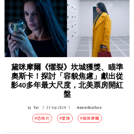
黛咪摩爾《懼裂》坎城獲獎、瞄準
奧斯卡！探討「容貌焦慮」獻出從
影40多年最大尺度，北美票房開紅
盤
by
Yui
|
23 Sep 2024
|
movies&culture
#恐怖片
#驚悚
#黛咪摩爾