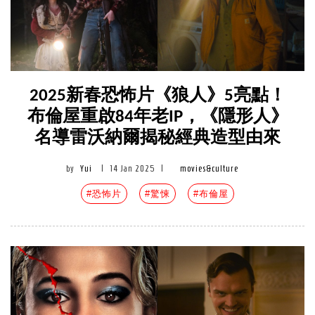
2025新春恐怖片《狼人》5亮點！
布倫屋重啟84年老IP，《隱形人》
名導雷沃納爾揭秘經典造型由來
by
Yui
|
14 Jan 2025
|
movies&culture
#恐怖片
#驚悚
#布倫屋