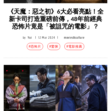
《天魔：惡之初》6大必看亮點！全
新卡司打造重磅前傳，48年前經典
恐怖片竟是「被詛咒的電影」？
by
Yui
|
12 Mar 2024
|
movies&culture
#恐怖片
#驚悚
#電影推薦