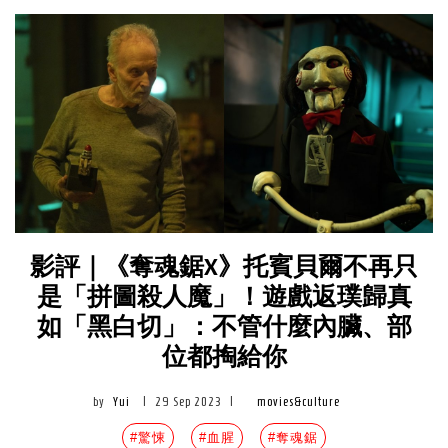
影評｜《奪魂鋸X》托賓貝爾不再只
是「拼圖殺人魔」！遊戲返璞歸真
如「黑白切」：不管什麼內臟、部
位都掏給你
by
Yui
|
29 Sep 2023
|
movies&culture
#驚悚
#血腥
#奪魂鋸