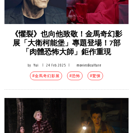
《懼裂》也向他致敬！金馬奇幻影
展「大衛柯能堡」專題登場！7部
「肉體恐怖大師」鉅作重現
by
Yui
|
24 Feb 2025
|
movies&culture
#金馬奇幻影展
#恐怖
#驚悚