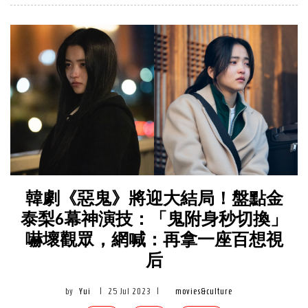
韓劇《惡鬼》將迎大結局！盤點金
泰梨6幕神演技：「鬼附身秒切換」
嚇壞觀眾，網喊：再拿一座百想視
后
by
Yui
|
25 Jul 2023
|
movies&culture