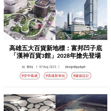
高雄五大百貨新地標：富邦凹子底
「漢神百貨3館」2028年搶先登場
by
Billy
|
07 Aug 2025
|
design&gadget
#空中鳳城
#高雄新車站
#建築設計