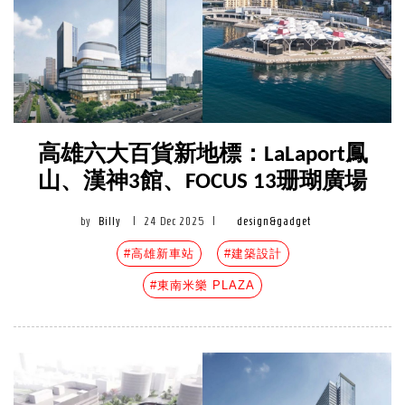
高雄六大百貨新地標：LaLaport鳳
山、漢神3館、FOCUS 13珊瑚廣場
by
Billy
|
24 Dec 2025
|
design&gadget
#高雄新車站
#建築設計
#東南米樂 PLAZA