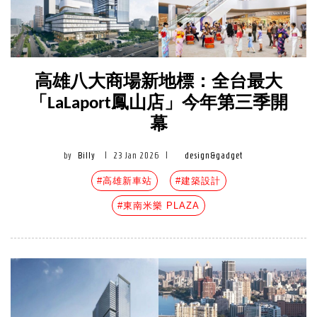
高雄八大商場新地標：全台最大
「LaLaport鳳山店」今年第三季開
幕
by
Billy
|
23 Jan 2026
|
design&gadget
#高雄新車站
#建築設計
#東南米樂 PLAZA