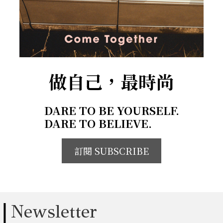
做自己，最時尚
DARE TO BE YOURSELF.
DARE TO BELIEVE.
訂閱 SUBSCRIBE
Newsletter