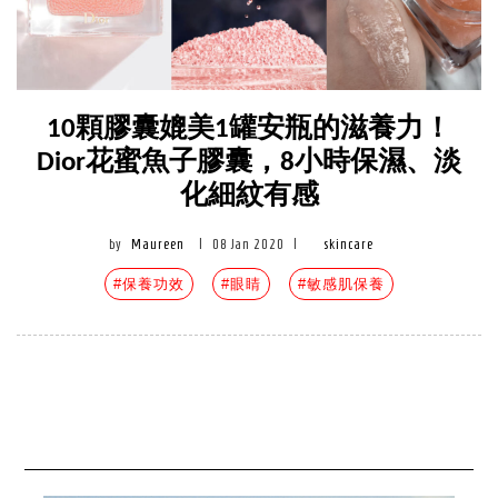
10顆膠囊媲美1罐安瓶的滋養力！
Dior花蜜魚子膠囊，8小時保濕、淡
化細紋有感
by
Maureen
|
08 Jan 2020
|
skincare
#保養功效
#眼睛
#敏感肌保養