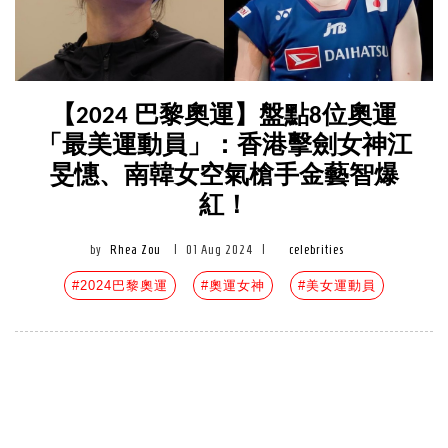
【2024 巴黎奧運】盤點8位奧運
「最美運動員」：香港擊劍女神江
旻憓、南韓女空氣槍手金藝智爆
紅！
by
Rhea Zou
|
01 Aug 2024
|
celebrities
#2024巴黎奧運
#奧運女神
#美女運動員