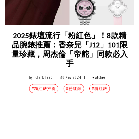
2025錶壇流行「粉紅色」！8款精
品腕錶推薦：香奈兒「J12」101限
量珍藏，周杰倫「帝舵」同款必入
手
by
Clark Tsao
|
30 Nov 2024
|
watches
#粉紅錶推薦
#粉紅錶
#粉紅錶