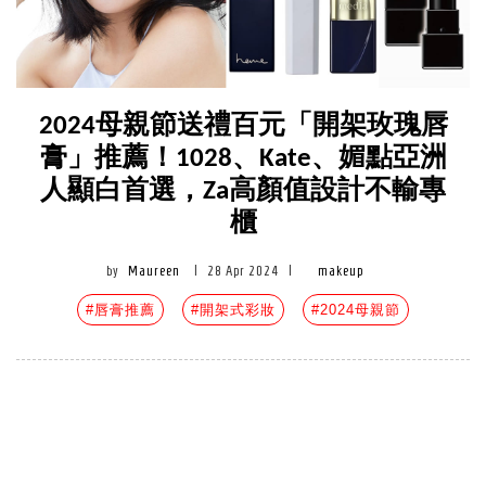
2024母親節送禮百元「開架玫瑰唇
膏」推薦！1028、Kate、媚點亞洲
人顯白首選，Za高顏值設計不輸專
櫃
by
Maureen
|
28 Apr 2024
|
makeup
#唇膏推薦
#開架式彩妝
#2024母親節