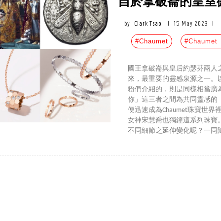
自於拿破崙的皇室徽
by
Clark Tsao
|
15 May 2023
|
#Chaumet
#Chaumet
國王拿破崙與皇后約瑟芬兩人之間
來，最重要的靈感泉源之一。
粉們介紹的，則是同樣相當廣
你」這三者之間為共同靈感的「Be
便迅速成為Chaumet珠寶
女神宋慧喬也獨鐘這系列珠寶。而2
不同細節之延伸變化呢？一同