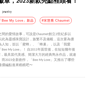
章，2023新款亮點裡頭看！
jewelry
「Bee My Love」新品
#宋慧喬 Chaumet
的愛情故事，可說是Chaumet創立2世紀多以
以此為靈感珠寶設計，族繁不及備載，這次要為儂
為人知，並以「蜜蜂」、「蜂巢」，以及「我愛
e My Love」！ 自2011年面世後，在短短幾年後
世界裡，最具當代美感、簡潔大方的經典雋永作品，就連
023全新創作，「Bee My Love」又推出了哪些
隨儂編點進來瞧瞧吧〜