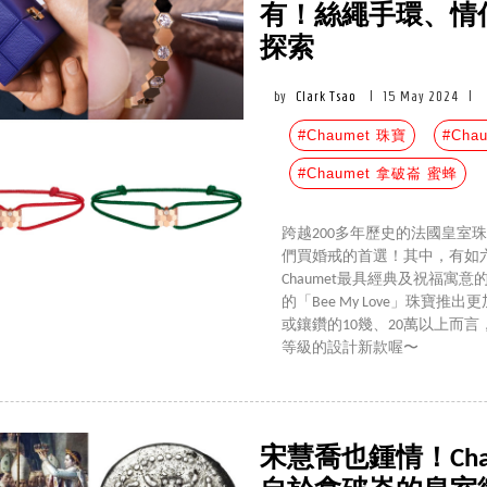
有！絲繩手環、情
探索
by
Clark Tsao
|
15 May 2024
|
#Chaumet 珠寶
#Cha
#Chaumet 拿破崙 蜜蜂
跨越200多年歷史的法國皇室珠
們買婚戒的首選！其中，有如六角
Chaumet最具經典及祝福寓意
的「Bee My Love」珠
或鑲鑽的10幾、20萬以上而
等級的設計新款喔〜
宋慧喬也鍾情！Chau