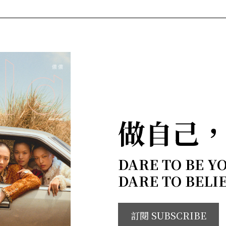
做自己
DARE TO BE Y
DARE TO BELI
訂閱 SUBSCRIBE