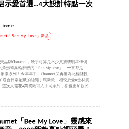
侶示愛首選…4大設計特點一次
jewelry
umet「Bee My Love」新品
寶品牌Chaumet，幾乎可算是不少貴族或明星佳偶
形蜂巢輪廓般的「Bee My Love」，一直都是
的象徵系列！今年年中，Chaumet又再度為此標誌性
寶推出更加適合日常配戴的絲繩手環新款！相較於全K金材質
言，這次只需花4萬初既可入手同系列，卻也更加親民
met「Bee My Love」靈感來