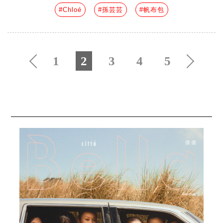
#Chloé
#孫芸芸
#帆布包
1
2
3
4
5