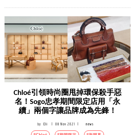
Chloé引領時尚圈甩掉環保殺手惡
名！Sogo忠孝期間限定店用「永
續」兩個字讓品牌成為先鋒！
by
Eli
|
08 Nov 2021
|
news
#Chloé
#期間限定
#新開幕