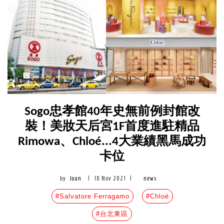
Sogo忠孝館40年史無前例封館改
裝！美妝天后宮1F首度進駐精品
Rimowa、Chloé...4大業績黑馬成功
卡位
by
Joan
|
10 Nov 2021
|
news
#Salvatore Ferragamo
#Chloé
#台北東區