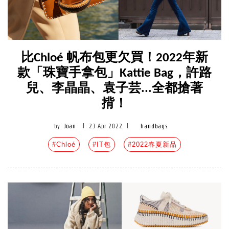
比Chloé 帆布包更欠買！2022年新
款「珠寶手拿包」Kattie Bag，許路
兒、李晶晶、袁子芸...全都搶著
揹！
by
Joan
|
23 Apr 2022
|
handbags
#Chloé
#IT包
#2022春夏新品