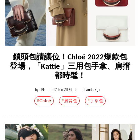
鎖頭包請讓位！Chloé 2022爆款包
登場，「Kattie」三用包手拿、肩揹
都時髦！
by
Eli
|
17 Jan 2022
|
handbags
#Chloé
#肩背包
#手拿包