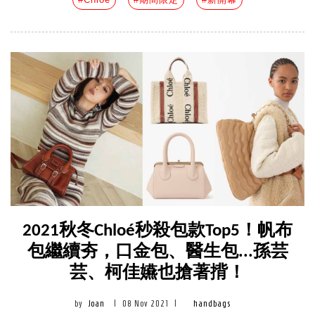
2021秋冬Chloé秒殺包款Top5！帆布
包繼續夯，口金包、醫生包...孫芸
芸、柯佳嬿也搶著揹！
by
Joan
|
08 Nov 2021
|
handbags