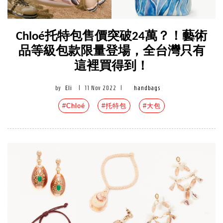
Chloé托特包售價突破24萬？！藝術
品等級包款限量登場，全台灣只有
這裡買得到！
by
Eli
|
11 Nov 2022
|
handbags
#Chloé
#托特包
#大包