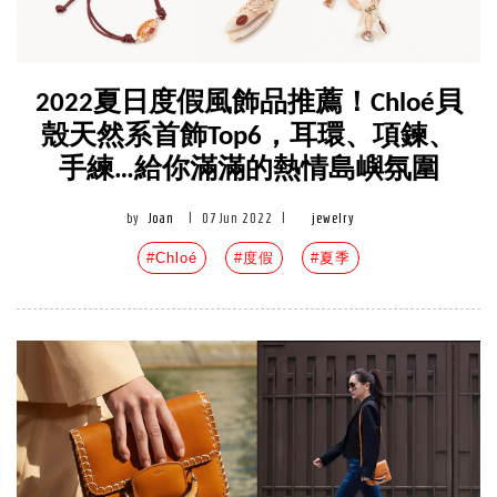
2022夏日度假風飾品推薦！Chloé貝
殼天然系首飾Top6，耳環、項鍊、
手練…給你滿滿的熱情島嶼氛圍
by
Joan
|
07 Jun 2022
|
jewelry
#Chloé
#度假
#夏季