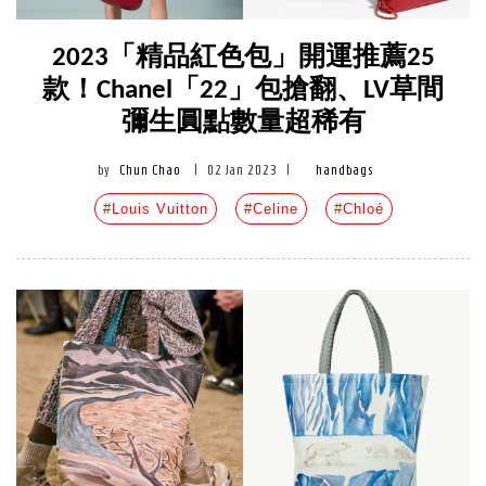
2023「精品紅色包」開運推薦25
款！Chanel「22」包搶翻、LV草間
彌生圓點數量超稀有
by
Chun Chao
|
02 Jan 2023
|
handbags
#Louis Vuitton
#Celine
#Chloé