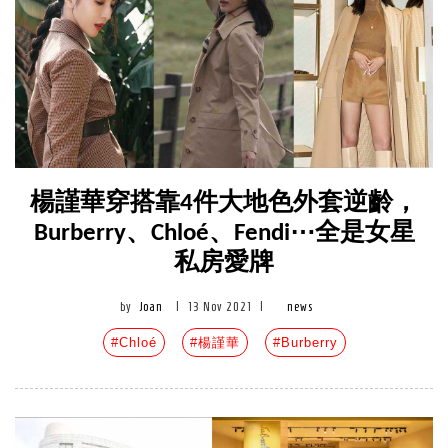
楊謹華穿搭靠4件大地色外套逆齡，
Burberry、Chloé、Fendi⋯全是女星
私房愛牌
by
Joan
|
13 Nov 2021
|
news
#Chloé
#楊謹華
#Burberry