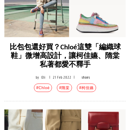
比包包還好買？Chloé這雙「編織球
鞋」微增高設計，讓柯佳嬿、隋棠
私著都愛不釋手
by
Eli
|
21 Feb 2022
|
shoes
#Chloé
#隋棠
#柯佳嬿