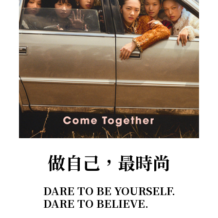
做自己，最時尚
DARE TO BE YOURSELF.
DARE TO BELIEVE.