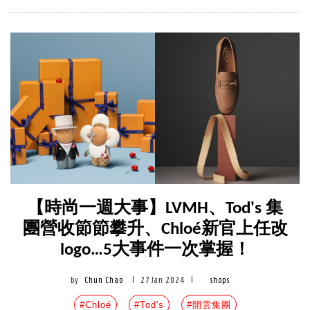
【時尚一週大事】LVMH、Tod's 集
團營收節節攀升、Chloé新官上任改
logo…5大事件一次掌握！
by
Chun Chao
|
27 Jan 2024
|
shops
#Chloé
#Tod's
#開雲集團