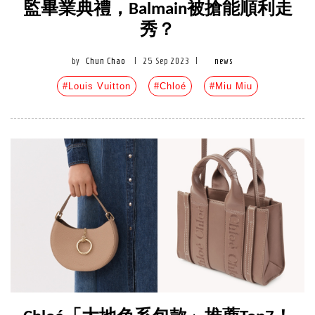
監畢業典禮，Balmain被搶能順利走
秀？
by
Chun Chao
|
25 Sep 2023
|
news
#Louis Vuitton
#Chloé
#Miu Miu