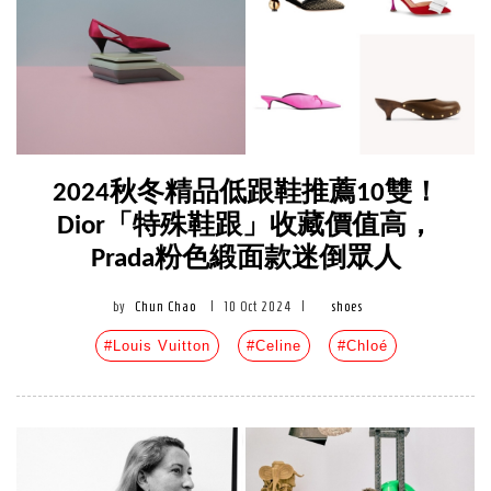
2024秋冬精品低跟鞋推薦10雙！
Dior「特殊鞋跟」收藏價值高，
Prada粉色緞面款迷倒眾人
by
Chun Chao
|
10 Oct 2024
|
shoes
#Louis Vuitton
#Celine
#Chloé