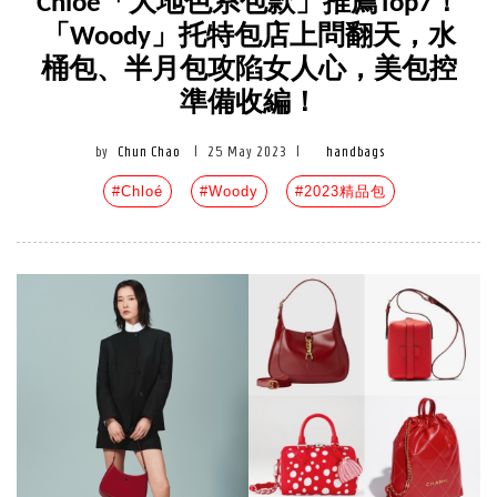
Chloé「大地色系包款」推薦Top7！
「Woody」托特包店上問翻天，水
桶包、半月包攻陷女人心，美包控
準備收編！
by
Chun Chao
|
25 May 2023
|
handbags
#Chloé
#Woody
#2023精品包