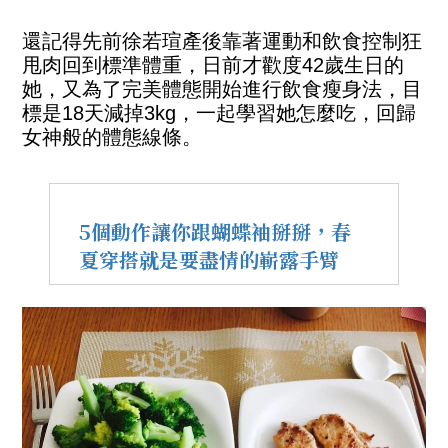
還記得先前徐若瑄產後靠著運動和飲食控制狂
甩肉回到標準體重，日前才歡度42歲生日的
她，又為了完美體態開始進行飲食瘦身法，目
標是18天減掉3kg，一起學習她怎麼吃，回歸
女神般的體態線條。
5個動作讓你跟蝴蝶袖掰掰，春
夏穿搭就是要盡情的嶄露手臂