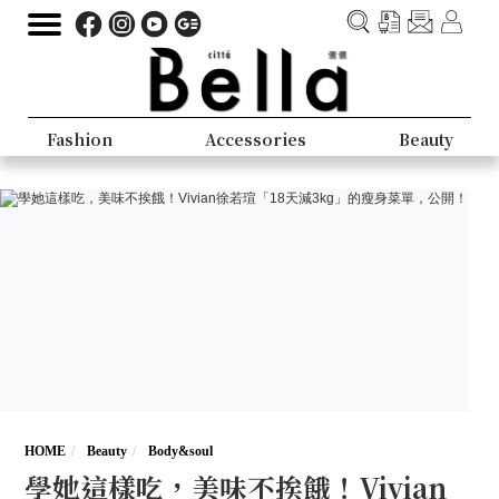
Fashion
Accessories
Beauty
HOME
Beauty
Body&soul
學她這樣吃，美味不挨餓！Vivian