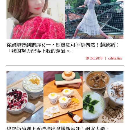
從跑龍套到霸屏女一，她爆紅可不是偶然！趙麗穎：
「我的努力配得上我的運氣。」
19 Oct 2018
|
celebrities
綿密奶油遇上香橙撞出拿鐵新滋味！網友大讚：