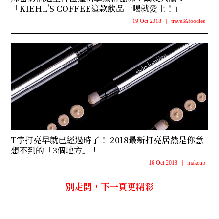
「KIEHL'S COFFEE這款飲品一喝就愛上！」
19 Oct 2018
|
travel&foodies
T字打亮早就已經過時了！ 2018最新打亮居然是你意
想不到的「3個地方」！
16 Oct 2018
|
makeup
別走開，下一頁更精彩