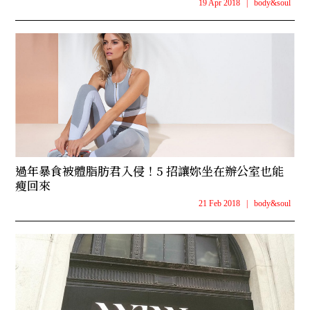
19 Apr 2018
|
body&soul
過年暴食被體脂肪君入侵！5 招讓妳坐在辦公室也能
瘦回來
21 Feb 2018
|
body&soul