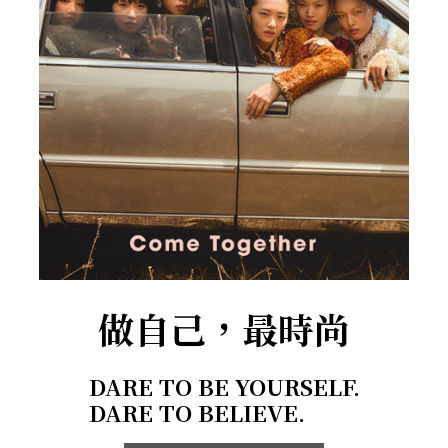
做自己，最時尚
DARE TO BE YOURSELF.
DARE TO BELIEVE.