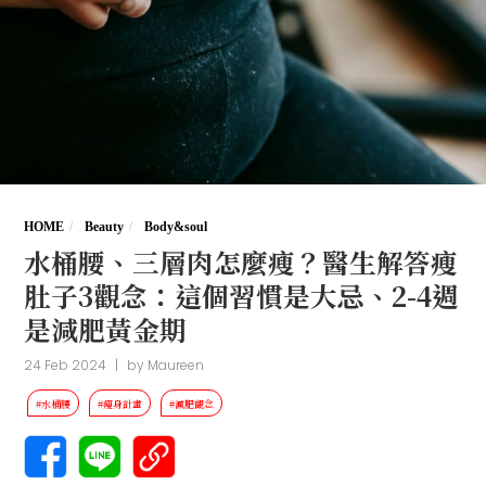
HOME
Beauty
Body&soul
水桶腰、三層肉怎麼瘦？醫生解答瘦
肚子3觀念：這個習慣是大忌、2-4週
是減肥黃金期
24 Feb 2024
|
by
Maureen
#水桶腰
#瘦身計畫
#減肥觀念