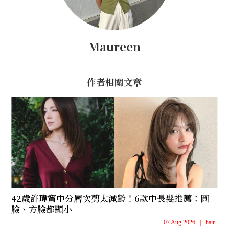
Maureen
作者相關文章
42歲許瑋甯中分層次剪太減齡！6款中長髮推薦：圓
臉、方臉都顯小
07 Aug 2026
|
hair