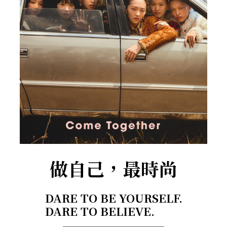
做自己，最時尚
DARE TO BE YOURSELF.
DARE TO BELIEVE.