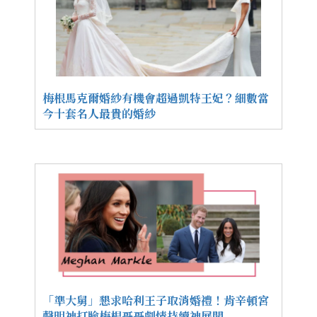
梅根馬克爾婚紗有機會超過凱特王妃？細數當
今十套名人最貴的婚紗
「準大舅」懇求哈利王子取消婚禮！肯辛頓宮
聲明神打臉梅根哥哥劇情持續神展開