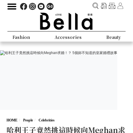
Fashion
Accessories
Beauty
HOME
People
Celebrities
哈利王子竟然挑這時候向Meghan求