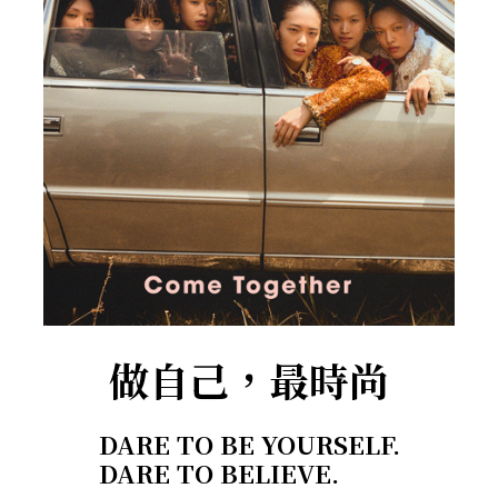
做自己，最時尚
DARE TO BE YOURSELF.
DARE TO BELIEVE.