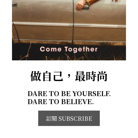
做自己，最時尚
DARE TO BE YOURSELF.
DARE TO BELIEVE.
訂閱 SUBSCRIBE