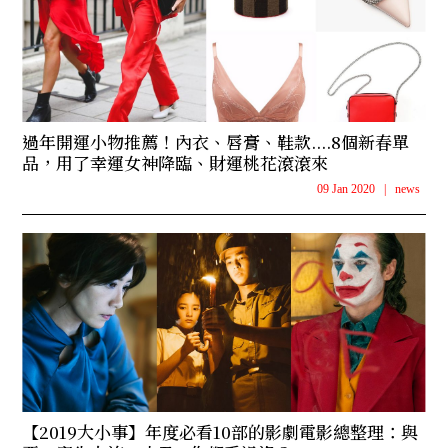
過年開運小物推薦！內衣、唇膏、鞋款....8個新春單
品，用了幸運女神降臨、財運桃花滾滾來
09 Jan 2020
|
news
【2019大小事】年度必看10部的影劇電影總整理：與