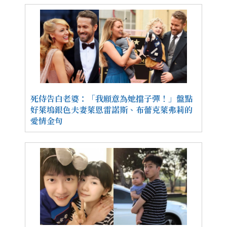
死侍告白老婆：「我願意為她擋子彈！」盤點
好萊塢銀色夫妻萊恩雷諾斯、布蕾克萊弗莉的
愛情金句