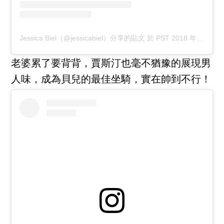
Jessica Biel（@jessicabiel）分享的貼文
於
PST 2018 年 1月 月 8 日 下午 8:43
老婆累了要背背，賈斯汀也毫不猶豫的展現男
人味，成為貝兒的最佳坐騎，實在帥到不行！