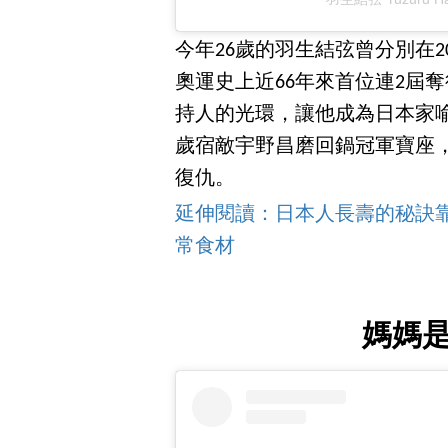
今年26歲的羽生結弦曾分別在20
奧運史上近66年來首位連2屆
持人的光環，讓他成為日本家喻
歲宿敵宇野昌磨回鍋冠軍寶座
復仇。
延伸閱讀：日本人長壽的秘訣靠這
常食材
媽媽