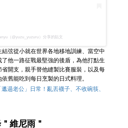
Hanyu（@yuzu_yuzuru）分享的貼文
生結弦從小就在世界各地移地訓練、當空中
成了他一路征戰最堅強的後盾，為他打點生
節省開支，親手替他縫製比賽服裝，以及每
地依舊能吃到每日烹製的日式料理。
「邋遢老公」日常！亂丟襪子、不收碗筷、
降＂維尼雨＂