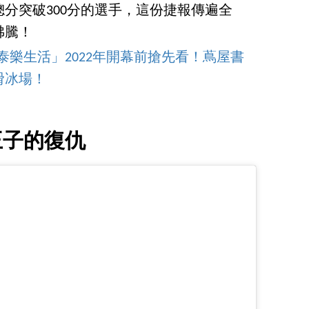
分突破300分的選手，這份捷報傳遍全
沸騰！
忠泰樂生活」2022年開幕前搶先看！蔦屋書
滑冰場！
王子的復仇