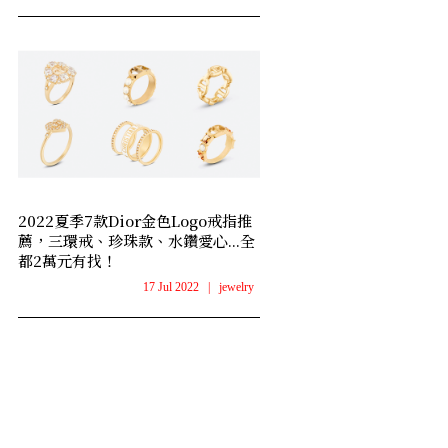
2022夏季7款Dior金色Logo戒指推
薦，三環戒、珍珠款、水鑽愛心...全
都2萬元有找！
17 Jul 2022
|
jewelry