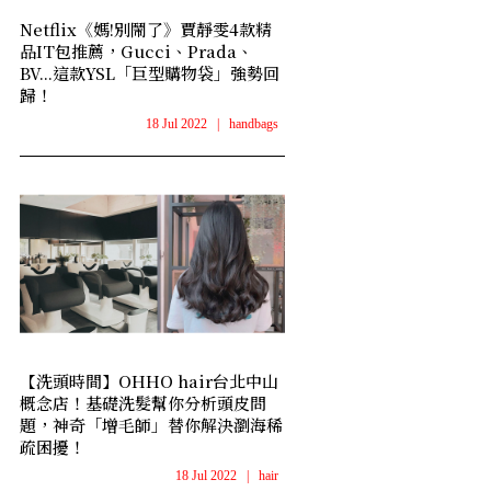
Netflix《媽!別鬧了》賈靜雯4款精
品IT包推薦，Gucci、Prada、
BV...這款YSL「巨型購物袋」強勢回
歸！
18 Jul 2022
|
handbags
【洗頭時間】OHHO hair台北中山
概念店！基礎洗髮幫你分析頭皮問
題，神奇「增毛師」替你解決瀏海稀
疏困擾！
18 Jul 2022
|
hair