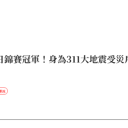
日錦賽冠軍！身為311大地震受災
滑冰