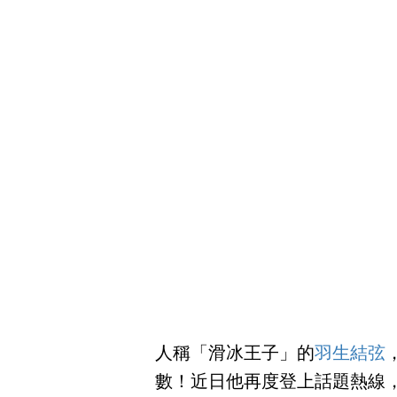
人稱「滑冰王子」的
羽生結弦
數！近日他再度登上話題熱線