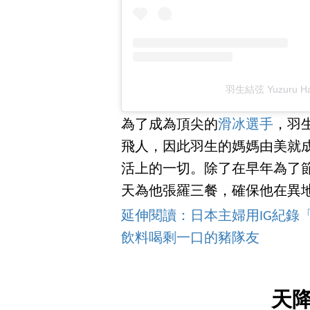
羽生結弦 Yuzuru 
為了成為頂尖的
滑冰選手
，羽
飛人，因此羽生的媽媽由美就
活上的一切。除了在早年為了
天為他張羅三餐，確保他在異
延伸閱讀：日本主婦用IG紀錄
飲料喝剩一口的豬隊友
天