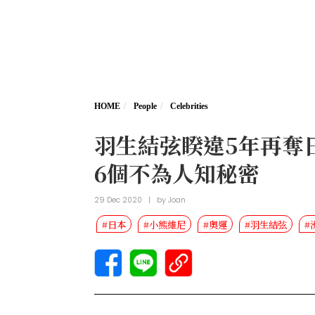
HOME
People
Celebrities
羽生結弦睽違5年再奪
6個不為人知秘密
29 Dec 2020
|
by
Joan
#日本
#小熊維尼
#奧運
#羽生結弦
#