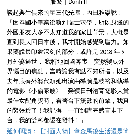
服裝｜Dunhill
談起與生俱來的星三代光環，內田雅樂說：
「因為國小畢業後就到瑞士求學，所以身邊的
外國朋友大多不太知道我的家世背景，大概是
直到長大回日本後，我才開始感覺到壓力。如
果要說最印象深刻的部分，或許是 2018 年 9
月外婆過世， 我特地回國奔喪，突然變成外
界矚目的焦點，當時讓我有點不知所措，以及
去年底替外婆代領她出演由導演是枝裕和執導
的電影《小偷家族》，榮獲日刊體育電影大賞
最佳女配角獎時，看著台下無數的前輩，我真
的緊張透了！我記得，一直到講完感言走下
台，我的雙腳都還在發抖！」
延伸閱讀：【封面人物】拿金馬後生活還是簡