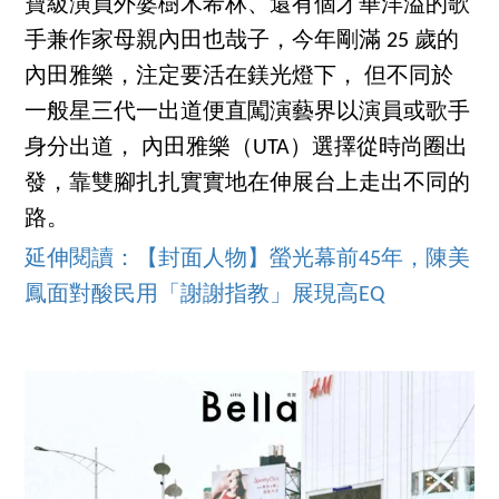
寶級演員外婆樹木希林、還有個才華洋溢的歌
手兼作家母親內田也哉子，今年剛滿 25 歲的
內田雅樂，注定要活在鎂光燈下， 但不同於
一般星三代一出道便直闖演藝界以演員或歌手
身分出道， 內田雅樂（UTA）選擇從時尚圈出
發，靠雙腳扎扎實實地在伸展台上走出不同的
路。
延伸閱讀：【封面人物】螢光幕前45年，陳美
鳳面對酸民用「謝謝指教」展現高EQ