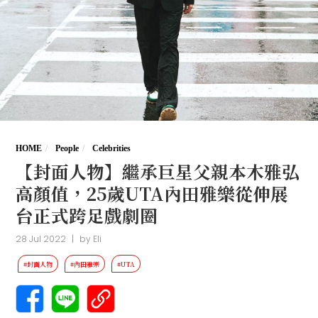
HOME
People
Celebrities
【封面人物】繼承巨星父親本木雅弘
高顏值，25歲UTA內田雅樂從伸展
台正式跨足戲劇圈
28 Jul 2022
|
by
Eli
#封面人物
#內田雅樂
#UTA