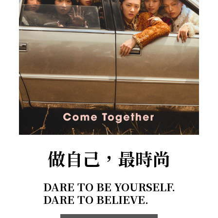
做自己，最時尚
DARE TO BE YOURSELF.
DARE TO BELIEVE.