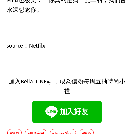
Mi Li也發文：「你真的是獨一無二的，我們會
永遠想念你。」
source：Netfilx
加入Bella LINE@ ，成為儂粉每周五抽時尚小
禮
#富豪
#璀璨帝國
#Anna Shay
#驟逝