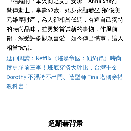
中活躍的「軍火商之女」安娜「Anna Shay」
驚傳逝世，享壽62歲。她身家顯赫坐擁6億美
元雄厚財產，為人卻相當低調，有這自己獨特
的時尚品味，並勇於嘗試新的事物，作風前
衛，深受許多觀眾喜愛，如今傳出憾事，讓人
相當惋惜。
延伸閱讀：Netflix《璀璨帝國：紐約篇》時尚
度更勝前三季！班底穿搭大評比，台灣千金
Dorothy 不浮誇不出門、造型師 Tina 堪稱穿搭
教科書！
超顯赫背景