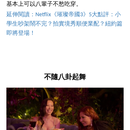
基本上可以八輩子不愁吃穿。
延伸閱讀：Netflix《璀璨帝國3》5大點評：小
學生吵架鬧不完？拍實境秀順便業配？紐約篇
即將登場！
不隨八卦起舞