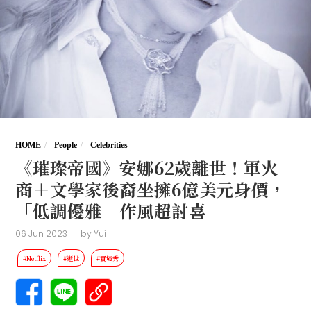
HOME
People
Celebrities
《璀璨帝國》安娜62歲離世！軍火
商＋文學家後裔坐擁6億美元身價，
「低調優雅」作風超討喜
06 Jun 2023
|
by
Yui
#Netflix
#逝世
#實境秀