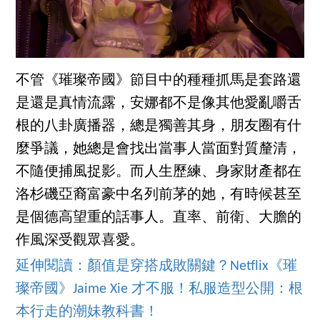
不管《璀璨帝國》節目中的種種抓馬是套路還
是還是真情流露，安娜都不是像其他愛亂嚼舌
根的八卦廣播器，總是獨善其身，朋友圈有什
麼爭議，她總是會找出當事人當面對質釐清，
不隨便捕風捉影。而人生歷練、身家財產都在
洛杉磯亞裔富豪中名列前茅的她，有時候甚至
是個德高望重的話事人。直率、前衛、大膽的
作風深受觀眾喜愛。
延伸閱讀：顏值是穿搭成敗關鍵？Netflix《璀
璨帝國》Jaime Xie 才不服！私服造型公開：根
本行走的潮妹教科書！