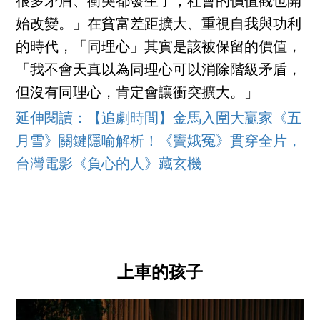
很多矛盾、衝突都發生了，社會的價值觀也開
始改變。」在貧富差距擴大、重視自我與功利
的時代，「同理心」其實是該被保留的價值，
「我不會天真以為同理心可以消除階級矛盾，
但沒有同理心，肯定會讓衝突擴大。」
延伸閱讀：【追劇時間】金馬入圍大贏家《五
月雪》關鍵隱喻解析！《竇娥冤》貫穿全片，
台灣電影《負心的人》藏玄機
上車的孩子