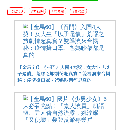
#金馬60
#老狐狸
#陳慕義
#蕭雅全
【金馬60】《石門》入圍4大獎！女大生「以
子還債」荒謬之旅劇情超真實？雙導演來台揭
秘：疫情搶口罩、爸媽吵架都是真的