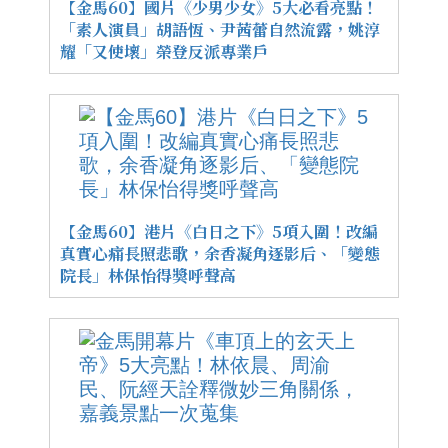
【金馬60】國片《少男少女》5大必看亮點！
「素人演員」胡語恆、尹茜蕾自然流露，姚淳
耀「又使壞」榮登反派專業戶
【金馬60】港片《白日之下》5項入圍！改編
真實心痛長照悲歌，余香凝角逐影后、「變態
院長」林保怡得獎呼聲高