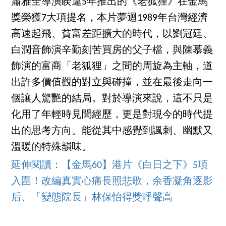
蕭雅全導演睽違5年推出的《老狐狸》在金馬
獎榮獲7大項提名，本片夢迴1989年台灣經濟
高速起飛、貧富差距擴大的時代，以劉冠廷、
白潤音飾演辛勤刻苦買房的父子檔，與陳慕義
飾演的富商「老狐狸」之間的周旋為主軸，道
出許多價值觀的對立與碰撞，並在最後走向一
個讓人驚艷的結局。對於導演來說，這不只是
化用了年輕時見聞經歷，更是對現今的時代提
出的思考方向。能從其中感覺到諷刺、幽默又
溫暖的特殊韻味。
延伸閱讀：【金馬60】港片《白日之下》5項
入圍！改編真實心痛長照悲歌，余香凝角逐影
后、「變態院長」林保怡得獎呼聲高