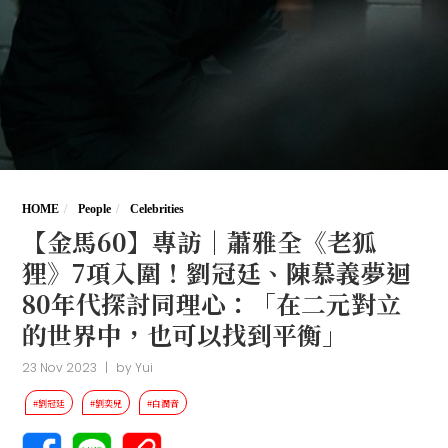
HOME
People
Celebrities
【金馬60】專訪｜蕭雅全《老狐
狸》7項入圍！劉冠廷、陳慕義夢迴
80年代探討同理心：「在二元對立
的世界中，也可以找到平衡」
23 Nov 2023
|
by
Yui
#劉冠廷
#劉奕兒
#白潤音