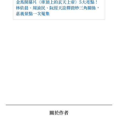
金馬開幕片《車頂上的玄天上帝》5大亮點！
林依晨、周渝民、阮經天詮釋微妙三角關係，
嘉義景點一次蒐集
關於作者