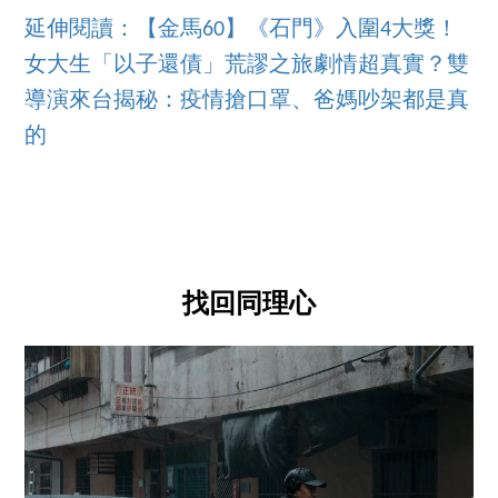
延伸閱讀：【金馬60】《石門》入圍4大獎！
女大生「以子還債」荒謬之旅劇情超真實？雙
導演來台揭秘：疫情搶口罩、爸媽吵架都是真
的
找回同理心