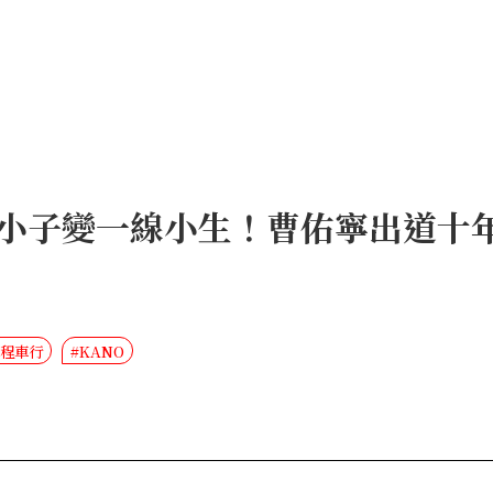
】從棒球小子變一線小生！曹佑寧出道
計程車行
#KANO