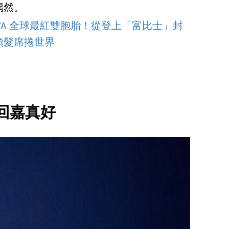
偶然。
YA 全球最紅雙胞胎！從登上「富比士」封
頭髮席捲世界
回嘉真好