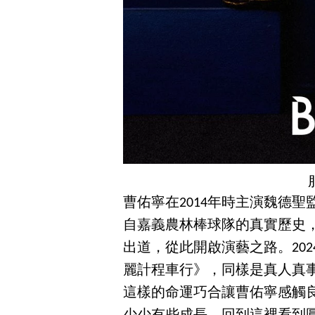
曹佑寧在2014年時主演魏德聖
自嘉義農林棒球隊的真實歷史
出道，從此開啟演藝之路。20
麗計程車行》，同樣是真人真
這樣的命運巧合讓曹佑寧感觸