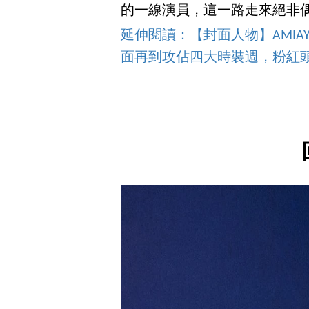
的一線演員，這一路走來絕非
延伸閱讀：【封面人物】AMIA
面再到攻佔四大時裝週，粉紅