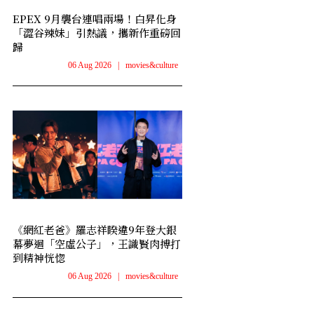
EPEX 9月襲台連唱兩場！白昇化身
「澀谷辣妹」引熱議，攜新作重磅回
歸
06 Aug 2026
|
movies&culture
《網紅老爸》羅志祥睽違9年登大銀
幕夢迴「空虛公子」，王識賢肉搏打
到精神恍惚
06 Aug 2026
|
movies&culture