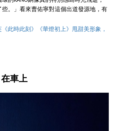
環的KANO銅像真的特別感島時光飛逝，
了些。」看來曹佑寧對這個出道發源地，有
】郭雪芙《此時此刻》《華燈初上》甩甜美形象，
在車上