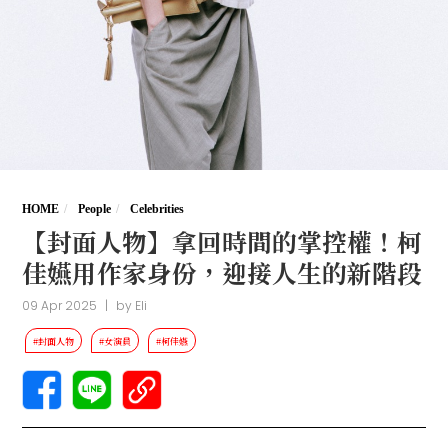
HOME
People
Celebrities
【封面人物】拿回時間的掌控權！柯
佳嬿用作家身份，迎接人生的新階段
09 Apr 2025
|
by
Eli
#封面人物
#女演員
#柯佳嬿