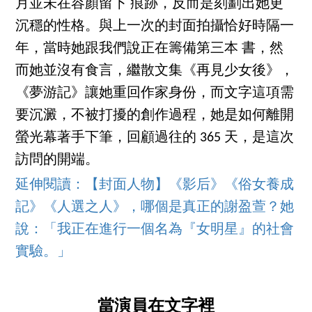
月並未在容顏留下 痕跡，反而是刻劃出她更
沉穩的性格。與上一次的封面拍攝恰好時隔一
年，當時她跟我們說正在籌備第三本 書，然
而她並沒有食言，繼散文集《再見少女後》，
《夢游記》讓她重回作家身份，而文字這項需
要沉澱，不被打擾的創作過程，她是如何離開
螢光幕著手下筆，回顧過往的 365 天，是這次
訪問的開端。
延伸閱讀：【封面人物】《影后》《俗女養成
記》《人選之人》，哪個是真正的謝盈萱？她
說：「我正在進行一個名為『女明星』的社會
實驗。」
當演員在文字裡