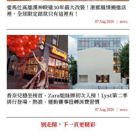
愛馬仕高雄漢神睽違30年最大改裝！港都風情搬進店
裡，全球限定錶款只有這裡有！
07 Aug 2026
|
news
香奈兒穩坐榜首、Zara姐妹牌初次入榜！Lyst第二季
排行登場，熱浪、運動賽事扭轉消費習慣
07 Aug 2026
|
news
別走開，下一頁更精彩