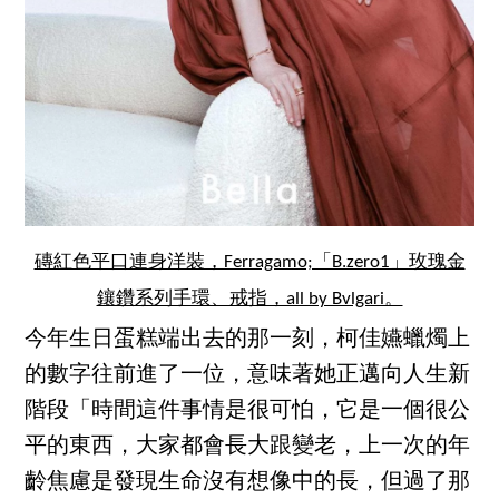
磚紅色平口連身洋裝，Ferragamo;「B.zero1」玫瑰金
鑲鑽系列手環、戒指，all by Bvlgari。
今年生日蛋糕端出去的那一刻，柯佳嬿蠟燭上
的數字往前進了一位，意味著她正邁向人生新
階段「時間這件事情是很可怕，它是一個很公
平的東西，大家都會長大跟變老，上一次的年
齡焦慮是發現生命沒有想像中的長，但過了那