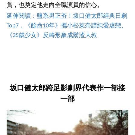
賞，也奠定他走向全職演員的信心。
延伸閱讀：鹽系男正夯！坂口健太郎經典日劇
Top7，《餘命10年》攜小松菜奈譜純愛虐戀、
《35歲少女》反轉形象成鬍渣大叔
坂口健太郎跨足影劇界代表作一部接
一部