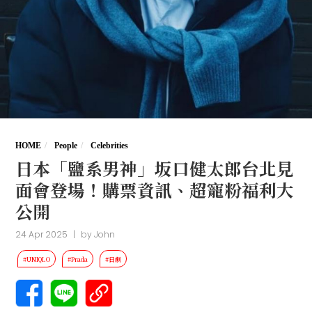
HOME
People
Celebrities
日本「鹽系男神」坂口健太郎台北見
面會登場！購票資訊、超寵粉福利大
公開
24 Apr 2025
|
by
John
#UNIQLO
#Prada
#日劇