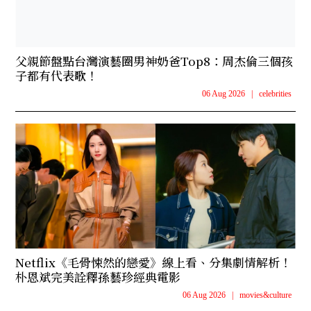
父親節盤點台灣演藝圈男神奶爸Top8：周杰倫三個孩
子都有代表歌！
06 Aug 2026
|
celebrities
Netflix《毛骨悚然的戀愛》線上看、分集劇情解析！
朴恩斌完美詮釋孫藝珍經典電影
06 Aug 2026
|
movies&culture