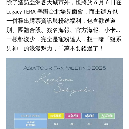
除了造訪亞洲各大城市外，也將於 6 月 6 日在
Legacy TERA 舉辦台北場見面會，而主辦方也
一併釋出購票資訊與粉絲福利，包含歡送道
別、團體合照、簽名海報、官方海報、小卡...
一樣都沒少，完全是寵粉達人，想一睹「鹽系
男神」的浪漫魅力，千萬不要錯過了！