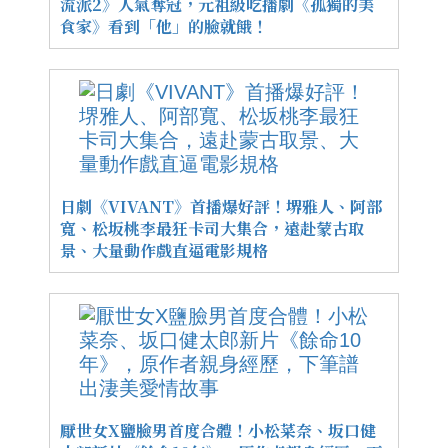
流派2》人氣奪冠，元祖級吃播劇《孤獨的美
食家》看到「他」的臉就餓！
日劇《VIVANT》首播爆好評！堺雅人、阿部
寬、松坂桃李最狂卡司大集合，遠赴蒙古取
景、大量動作戲直逼電影規格
厭世女X鹽臉男首度合體！小松菜奈、坂口健