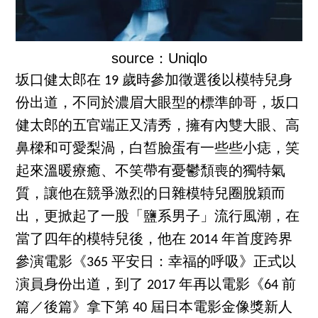
source：Uniqlo
坂口健太郎在 19 歲時參加徵選後以模特兒身
份出道，不同於濃眉大眼型的標準帥哥，坂口
健太郎的五官端正又清秀，擁有內雙大眼、高
鼻樑和可愛梨渦，白皙臉蛋有一些些小痣，笑
起來溫暖療癒、不笑帶有憂鬱頹喪的獨特氣
質，讓他在競爭激烈的日雜模特兒圈脫穎而
出，更掀起了一股「鹽系男子」流行風潮，在
當了四年的模特兒後，他在 2014 年首度跨界
參演電影《365 平安日：幸福的呼吸》正式以
演員身份出道，到了 2017 年再以電影《64 前
篇／後篇》拿下第 40 屆日本電影金像獎新人