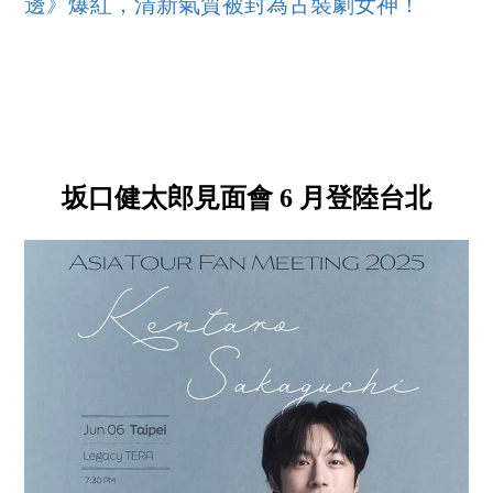
邊》爆紅，清新氣質被封為古裝劇女神！
坂口健太郎見面會 6 月登陸台北