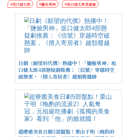
#坂口健太郎
#鹽系男神
#坂口健太郎見面會
日劇《願望的代價》熱播中！「鹽臉男神」坂
口健太郎4部懸疑劇推薦：《信號》穿越時空
破懸案，《擅入寄居者》越頹廢越帥
超療癒美食日劇5部盤點！栗山千明《晚酌的