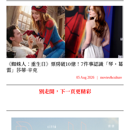
《蜘蛛人：重生日》票房破10億！7件事認識「琴・葛
雷」莎蒂·辛克
05 Aug 2026
|
movies&culture
別走開，下一頁更精彩