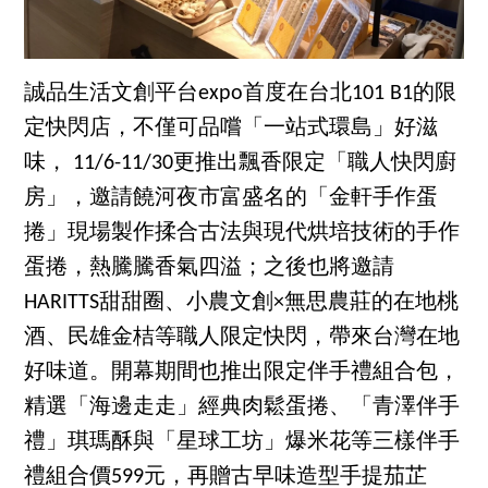
誠品生活文創平台expo首度在台北101 B1的限
定快閃店，不僅可品嚐「一站式環島」好滋
味， 11/6-11/30更推出飄香限定「職人快閃廚
房」，邀請饒河夜市富盛名的「金軒手作蛋
捲」現場製作揉合古法與現代烘培技術的手作
蛋捲，熱騰騰香氣四溢；之後也將邀請
HARITTS甜甜圈、小農文創×無思農莊的在地桃
酒、民雄金桔等職人限定快閃，帶來台灣在地
好味道。開幕期間也推出限定伴手禮組合包，
精選「海邊走走」經典肉鬆蛋捲、「青澤伴手
禮」琪瑪酥與「星球工坊」爆米花等三樣伴手
禮組合價599元，再贈古早味造型手提茄芷