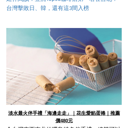
台灣擊敗日、韓，還有這3間入榜
淡水最火伴手禮「海邊走走」｜花生愛餡蛋捲｜推薦
價480元