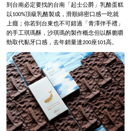
到台南必定要找的台南「起士公爵」乳酪蛋糕
以100%頂級乳酪製成，滑順綿密口感一吃就
上癮；你若到台東也不可錯過「青澤伴手禮」
的手工琪瑪酥，沙琪瑪的製作概念但以酥脆嚼
勁取代黏牙口感，去年銷量達200座101高。