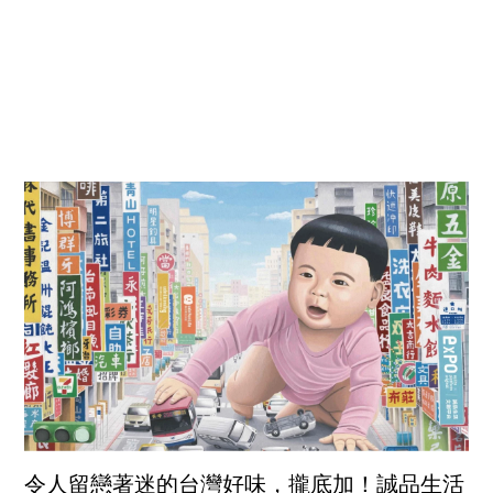
令人留戀著迷的台灣好味，攏底加！誠品生活