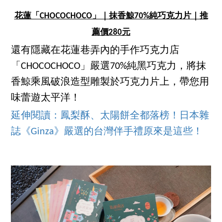
花蓮「CHOCOCHOCO」｜抹香鯨70%純巧克力片｜推
薦價280元
還有隱藏在花蓮巷弄內的手作巧克力店
「CHOCOCHOCO」嚴選70%純黑巧克力，將抹
香鯨乘風破浪造型雕製於巧克力片上，帶您用
味蕾遊太平洋！
延伸閱讀：鳳梨酥、太陽餅全都落榜！日本雜
誌《Ginza》嚴選的台灣伴手禮原來是這些！