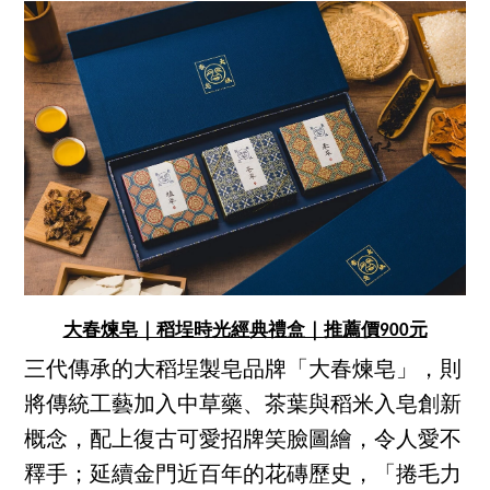
大春煉皂｜稻埕時光經典禮盒｜推薦價900元
三代傳承的大稻埕製皂品牌「大春煉皂」，則
將傳統工藝加入中草藥、茶葉與稻米入皂創新
概念，配上復古可愛招牌笑臉圖繪，令人愛不
釋手；延續金門近百年的花磚歷史，「捲毛力