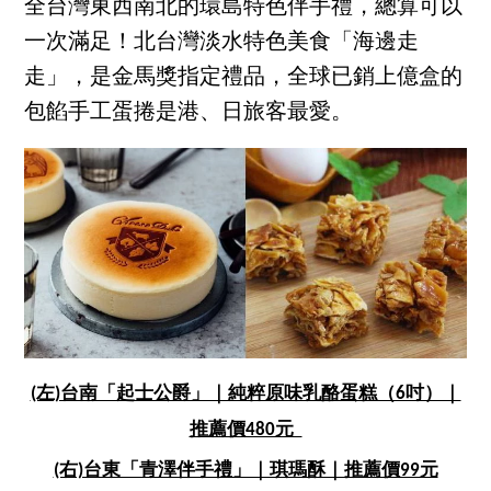
全台灣東西南北的環島特色伴手禮，總算可以
一次滿足！北台灣淡水特色美食「海邊走
走」，是金馬獎指定禮品，全球已銷上億盒的
包餡手工蛋捲是港、日旅客最愛。
(左)台南「起士公爵」｜純粹原味乳酪蛋糕（6吋）｜
推薦價480元
(右)台東「青澤伴手禮」｜琪瑪酥｜推薦價99元