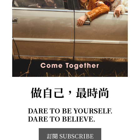
做自己，最時尚
DARE TO BE YOURSELF.
DARE TO BELIEVE.
訂閱 SUBSCRIBE