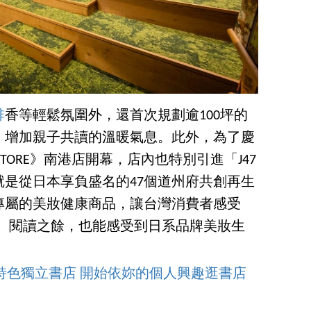
啡
香等輕鬆氛圍外，還首次規劃逾100坪的
，增加親子共讀的溫暖氣息。此外，為了慶
OKSTORE》南港店開幕，店內也特別引進「J47
也就是從日本享負盛名的47個道州府共創再生
專屬的美妝健康商品，讓台灣消費者感受
優質內涵。閱讀之餘，也能感受到日系品牌美妝生
間特色獨立書店 開始依妳的個人興趣逛書店