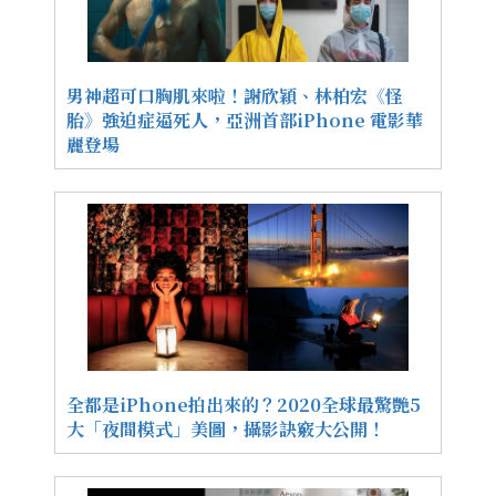
男神超可口胸肌來啦！謝欣穎、林柏宏《怪
胎》強迫症逼死人，亞洲首部iPhone 電影華
麗登場
全都是iPhone拍出來的？2020全球最驚艷5
大「夜間模式」美圖，攝影訣竅大公開！