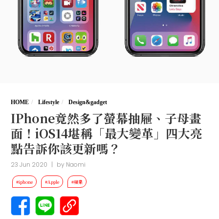
HOME
Lifestyle
Design&gadget
IPhone竟然多了螢幕抽屜、子母畫
面！iOS14堪稱「最大變革」四大亮
點告訴你該更新嗎？
23 Jun 2020
|
by
Naomi
#iphone
#Apple
#蘋果