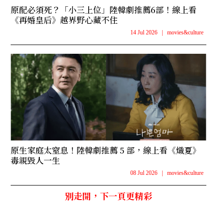
原配必須死？「小三上位」陸韓劇推薦6部！線上看
《再婚皇后》越界野心藏不住
14 Jul 2026
|
movies&culture
原生家庭太窒息！陸韓劇推薦 5 部，線上看《熾夏》
毒親毀人一生
08 Jul 2026
|
movies&culture
別走開，下一頁更精彩