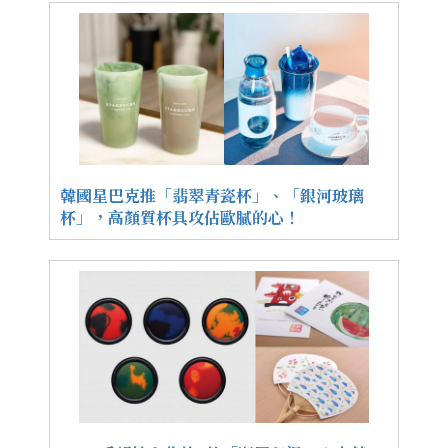
韓國星巴克推「翡翠青瓷杯」、「銀河玻璃
杯」，高顏質杯具攻佔歐膩的心！