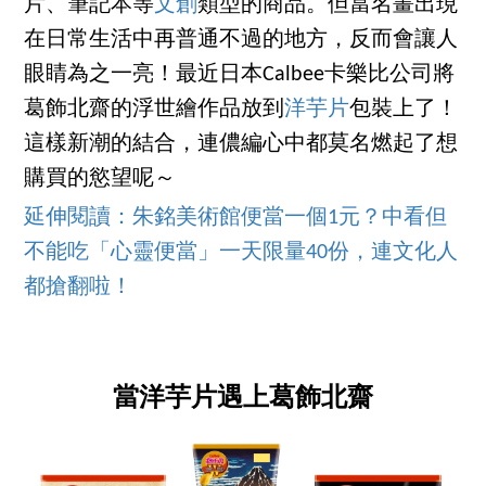
片、筆記本等
文創
類型的商品。但當名畫出現
在日常生活中再普通不過的地方，反而會讓人
眼睛為之一亮！最近日本Calbee卡樂比公司將
葛飾北齋的浮世繪作品放到
洋芋片
包裝上了！
這樣新潮的結合，連儂編心中都莫名燃起了想
購買的慾望呢～
延伸閱讀：朱銘美術館便當一個1元？中看但
不能吃「心靈便當」一天限量40份，連文化人
都搶翻啦！
當洋芋片遇上葛飾北齋