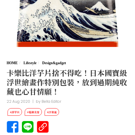
HOME
Lifestyle
Design&gadget
卡樂比洋芋片捨不得吃！日本國寶級
浮世繪畫作特別包裝，放到過期純收
藏也心甘情願！
22 Aug 2020
|
by
Bella Editor
#洋芋片
#葛飾北齋
#浮世繪