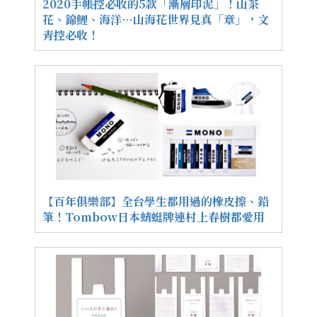
2020手帳控必收的5款「漸層印泥」！山茶
花、錦鯉、海洋…山海花世界見真「章」，文
青控必收！
【百年俱樂部】全台學生都用過的橡皮擦、鉛
筆！Tombow日本蜻蜓牌連村上春樹都愛用