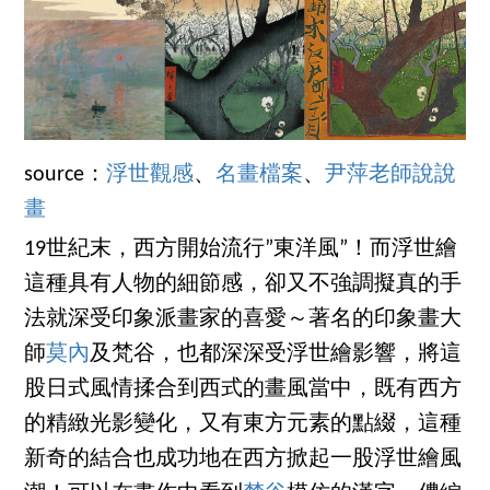
source：
浮世觀感
、
名畫檔案
、
尹萍老師說說
畫
19世紀末，西方開始流行”東洋風”！而浮世繪
這種具有人物的細節感，卻又不強調擬真的手
法就深受印象派畫家的喜愛～著名的印象畫大
師
莫內
及梵谷，也都深深受浮世繪影響，將這
股日式風情揉合到西式的畫風當中，既有西方
的精緻光影變化，又有東方元素的點綴，這種
新奇的結合也成功地在西方掀起一股浮世繪風