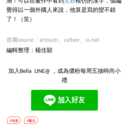
潮！可以在畫作中看到
梵谷
模仿的漢字，儂編
覺得以一個外國人來說，他算是寫的蠻不錯
了！（笑）
首圖source：
artouch
、
calbee
、
ss.net
編輯整理：楊佳穎
加入Bella LINE@ ，成為儂粉每周五抽時尚小
禮
#海浪
#聯名