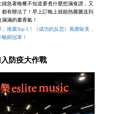
主婦急著晚餐不知道要煮什麼想滿食譜，又
，都有辦法了！早上訂晚上就能熱騰騰送到
收滿滿的書香氣！
單」推薦Top 5！《成功的反思》風靡歐美，
本暢銷冠軍！
加入防疫大作戰