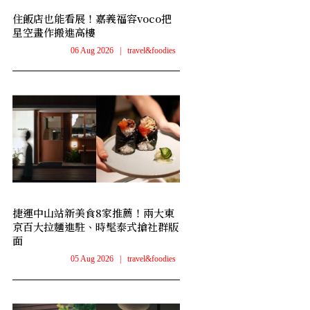
住飯店也能看展！嘉義福容voco把
星空畫作搬進高樓
06 Aug 2026
|
travel&foodies
捷運中山站新美食8家推薦！兩大東
京百大拉麵進駐、時髦泰式搶社群版
面
05 Aug 2026
|
travel&foodies