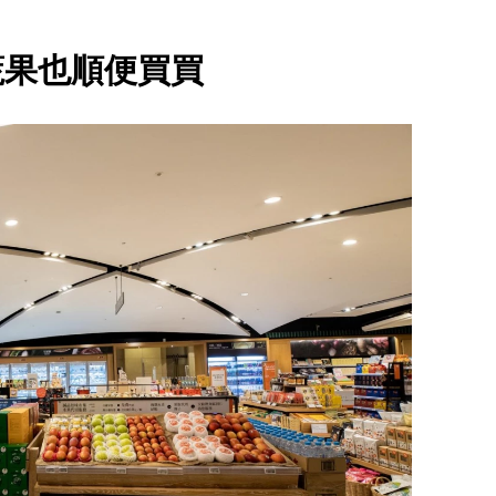
蔬果也順便買買