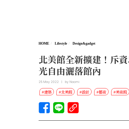
HOME
Lifestyle
Design&gadget
北美館全新擴建！斥資
光自由灑落館內
25 May 2022
|
by
Naomi
#建築
#北美館
#設計
#藝術
#美術館