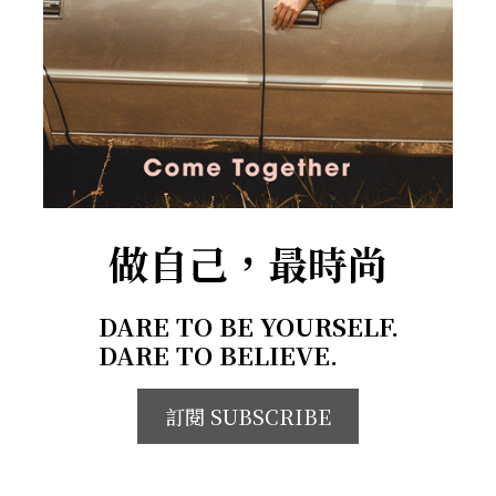
做自己，最時尚
DARE TO BE YOURSELF.
DARE TO BELIEVE.
訂閱 SUBSCRIBE