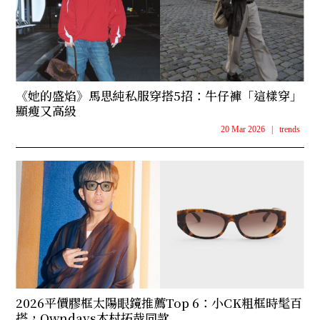
《她的盛焰》馬思純私服穿搭5招：牛仔褲「這樣穿」
顯瘦又高級
20 Mar 2026
|
trends
2026平價膠框太陽眼鏡推薦Top 6：小CK粗框時髦百
搭，Owndays木村拓哉同款