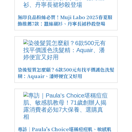
無印良品粉絲必買！Muji Labo 2025春夏服
飾推薦7款：蠶絲襯衫、丹寧長裙秒殺登場
染後髮質怎麼顧？6款500元有找平價護色洗髮
精：Aquair、潘婷便宜又好用
專訪｜Paula's Choice堪稱痘痘肌、敏感肌