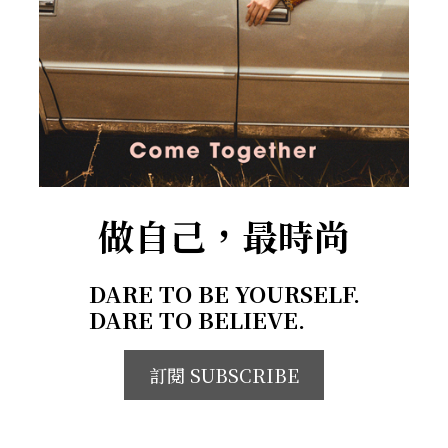
做自己，最時尚
DARE TO BE YOURSELF.
DARE TO BELIEVE.
訂閱 SUBSCRIBE