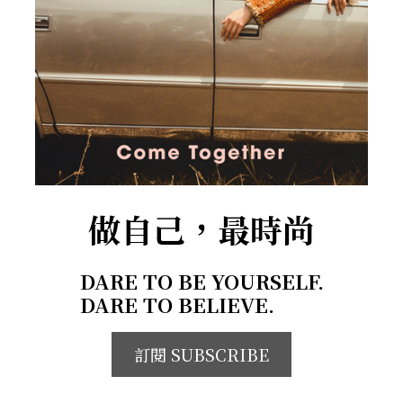
做自己，最時尚
DARE TO BE YOURSELF.
DARE TO BELIEVE.
訂閱 SUBSCRIBE