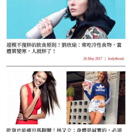
超模不復胖的飲食原則！劉欣瑜：常吃冷性食物，當
體質變寒，人就胖了！
26 May 2017
|
body&soul
吃貨也能瘦出馬鞍腰！林又立：身體是誠實的，必須