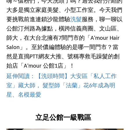
嗨～儂粉們，今天洗頭了嗎？過去我們介紹的
大多是獨立家庭美髮、小型工作室。今天我們
要挑戰前進連鎖沙龍體驗
洗髮
服務，聊一聊以
公館汀州路為據點，橫跨信義商圈、文山區、
師大，在大台北擁有7間門市的「A'mour Hair
Salon」。至於儂編體驗的是哪一間門市？當
然是直搗PTT網友大推、號稱專救毛躁髮的創
始店「A'mour 公館1店」！
延伸閱讀：【洗頭時間】大安區「私人工作
室」藏大師， 髮型師「法蘭」花6年成為明
星、名模最愛
立足公館一級戰區