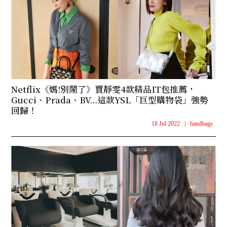
Netflix《媽!別鬧了》賈靜雯4款精品IT包推薦，
Gucci、Prada、BV...這款YSL「巨型購物袋」強勢
回歸！
18 Jul 2022
|
handbags