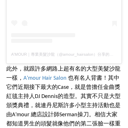
A'MOUR｜專業美髮沙龍（@amour_hairsalon）分享的貼文
於
P
此外，就跟許多網路上超有名的大型美髮沙龍
一樣，
A'mour Hair Salon
也有名人背書！其中
它們近期接下最大的Case，就是曾擔任金曲獎
紅毯主持人DJ Dennis的造型。其實不只是大型
頒獎典禮，就連丹尼斯許多小型主持活動也是
由A'mour 總店設計師Serman操刀。相信大家
都知道男生的頭髮就像他們的第二張臉一樣重