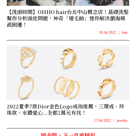
【洗頭時間】OHHO hair台北中山概念店！基礎洗髮
幫你分析頭皮問題，神奇「增毛師」替你解決瀏海稀
疏困擾！
18 Jul 2022
|
hair
2022夏季7款Dior金色Logo戒指推薦，三環戒、珍
珠款、水鑽愛心...全都2萬元有找！
17 Jul 2022
|
jewelry
別走開，下一頁更精彩