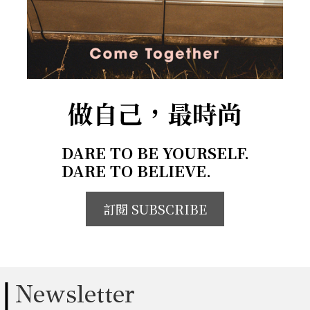
做自己，最時尚
DARE TO BE YOURSELF.
DARE TO BELIEVE.
訂閱 SUBSCRIBE
Newsletter