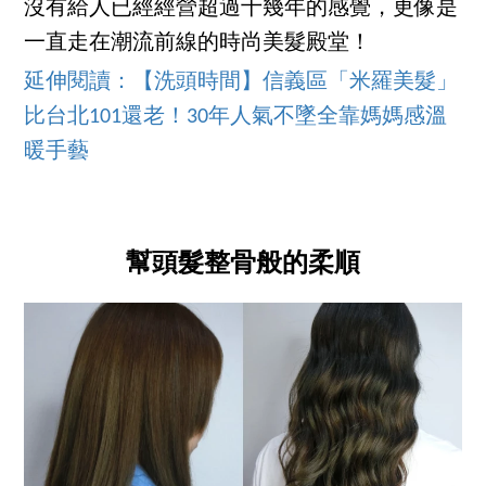
沒有給人已經經營超過十幾年的感覺，更像是
一直走在潮流前線的時尚美髮殿堂！
延伸閱讀：【洗頭時間】信義區「米羅美髮」
比台北101還老！30年人氣不墜全靠媽媽感溫
暖手藝
幫頭髮整骨般的柔順