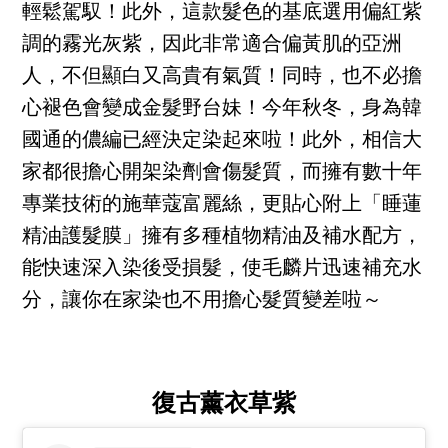
輕鬆駕馭！此外，這款髮色的基底選用偏紅紫
調的霧光灰紫，因此非常適合偏黃肌的亞洲
人，不但顯白又高貴有氣質！同時，也不必擔
心褪色會變成金髮野台妹！今年秋冬，身為韓
國通的儂編已經決定染起來啦！此外，相信大
家都很擔心開架染劑會傷髮質，而擁有數十年
專業技術的施華蔻富麗絲，更貼心附上「睡蓮
精油護髮膜」擁有多種植物精油及補水配方，
能快速深入染後受損髮，使毛麟片迅速補充水
分，讓你在家染也不用擔心髮質變差啦～
復古薰衣草紫