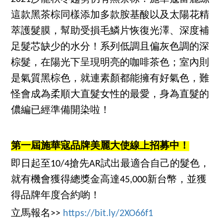
這款黑茶棕同樣添加多款胺基酸以及太陽花精
萃護髮膜，幫助受損毛鱗片恢復光澤、深度補
足髮芯缺少的水分！系列低調且偏灰色調的深
棕髮，在陽光下呈現明亮的咖啡茶色；室內則
是氣質黑棕色，就連素顏都能擁有好氣色，難
怪會成為柔順大直髮女性的最愛，身為直髮的
儂編已經準備開染啦！
第一屆施華寇品牌美麗大使線上招募中！
即日起至10/4搶先AR試出最適合自己的髮色，
就有機會獲得總獎金高達45,000新台幣，並獲
得品牌年度合約喲！
立馬報名>>
https://bit.ly/2XO66f1