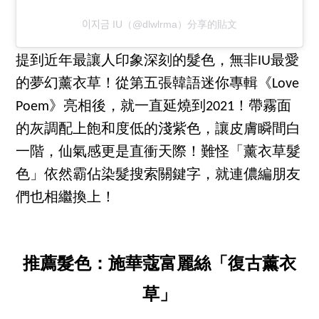
이지금 IU（@dlwlrma）分享的貼文
提到近年最讓人印象深刻的髮色，無非IU最愛
的夢幻薰衣草！從第五張韓語迷你專輯《Love
Poem》亮相後，就一直延燒到2021！帶霧面
的灰調配上飽和度低的淺紫色，讓皮膚瞬間白
一階，仙氣感更是直衝天際！難怪「薰衣草髮
色」依然霸佔染髮搜索關鍵字，就連儂編朋友
們也相繼換上！
推薦髮色：施華蔻富麗絲「復古薰衣
草」