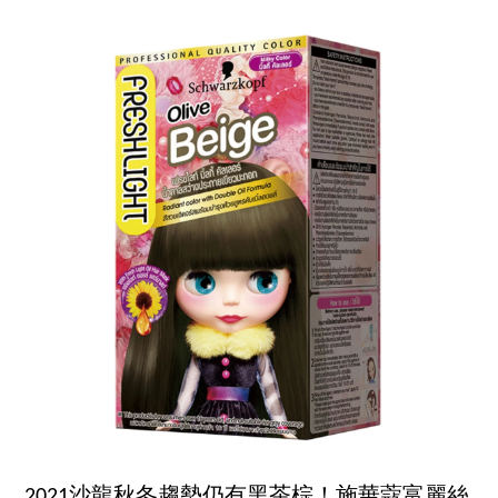
2021沙龍秋冬趨勢仍有黑茶棕！施華蔻富麗絲