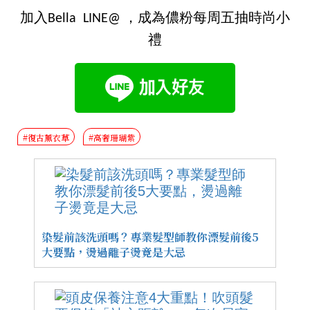
加入Bella LINE@ ，成為儂粉每周五抽時尚小
禮
#復古薰衣草
#高奢珊瑚紫
染髮前該洗頭嗎？專業髮型師教你漂髮前後5
大要點，燙過離子燙竟是大忌