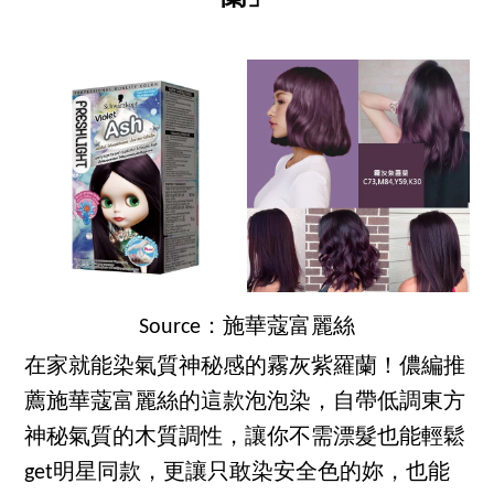
Source：施華蔻富麗絲
在家就能染氣質神秘感的霧灰紫羅蘭！儂編推
薦施華蔻富麗絲的這款泡泡染，自帶低調東方
神秘氣質的木質調性，讓你不需漂髮也能輕鬆
get明星同款，更讓只敢染安全色的妳，也能