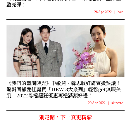
盈亮澤！
26 Apr 2022
|
hair
《我們的藍調時光》申敏兒、韓志旼好膚質掀熱議！
編輯圈都愛佳麗寶「DEW 3大系列」輕鬆get無暇美
肌，2022母檔超狂優惠再送滿額好禮！
20 Apr 2022
|
skincare
別走開，下一頁更精彩