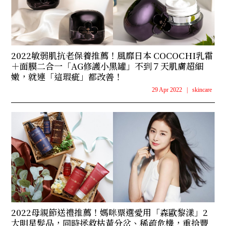
2022敏弱肌抗老保養推薦！風靡日本 COCOCHI乳霜
＋面膜二合一「AG修護小黑罐」不到７天肌膚超細
嫩，就連「這瑕疵」都改善！
29 Apr 2022
|
skincare
2022母親節送禮推薦！媽咪票選愛用「森歐黎漾」2
大明星髮品，同時拯救枯黃分岔、稀疏危機，重拾豐