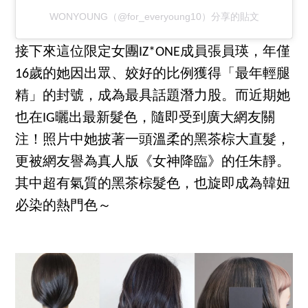
WONYOUNG（@for_everyoung10）分享的貼文
接下來這位限定女團IZ*ONE成員張員瑛，年僅
16歲的她因出眾、姣好的比例獲得「最年輕腿
精」的封號，成為最具話題潛力股。而近期她
也在IG曬出最新髮色，隨即受到廣大網友關
注！照片中她披著一頭溫柔的黑茶棕大直髮，
更被網友譽為真人版《女神降臨》的任朱靜。
其中超有氣質的黑茶棕髮色，也旋即成為韓妞
必染的熱門色～