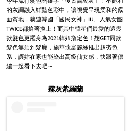
今年流行髮色關鍵字「復古高級灰」！不飽和
的灰調融入鮮豔色彩中，讓視覺呈現柔和的霧
面質地，就連韓國「國民女神」IU、人氣女團
TWICE都搶著換上！而其中韓星們最愛的這幾
款髮色更躍身為2021韓妞指定色！想GET同款
髮色無須到髮廊，施華蔻富麗絲推出超夯色
系，讓妳在家也能染出高級仙女感，快跟著儂
編一起看下去吧～
霧灰紫羅蘭