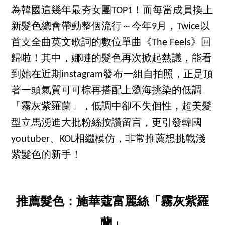
為韓國這幾年最夯女團TOP1！而每當成員換上
新髮色總會帶動整個流行～今年9月，Twice以
首支全曲英文歌詞的數位單曲《The Feels》回
歸啦！其中，娜璉的髮色再次掀起熱議，能看
到她在近期instagram發布一組自拍照，正是頂
著一頭氣質可可棕再搭配上瀏海挑染的低調
「霧灰紫羅蘭」，低調中卻不失個性，超美髮
型立馬湧進大批粉絲按讚留言，更引發韓國
youtuber、KOL相繼模仿，非常推薦想挑戰淺
紫髮色的新手！
推薦髮色：施華蔻富麗絲「霧灰紫羅
蘭」