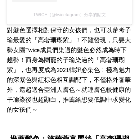
TWICE（@twicetagram）分享的貼文
對髮色選擇相對保守的女孩們，也可以參考子
瑜最愛的「高奢珊瑚紫」！不難發現，只要大
勢女團Twice成員們染過的髮色必然成為時下
趨勢！而身為團寵的子瑜染過的「高奢珊瑚
紫」，也再度成為2021韓妞必染色！極為魅力
的深紫色與紅棕色相互調配下，不僅格外奢華
外，還超適合亞洲人膚色～就連膚色較健康的
子瑜染後也超顯白，推薦給想要低調中求變化
的女孩們～
推薦髮色：施華蔻富麗絲「高奢珊瑚