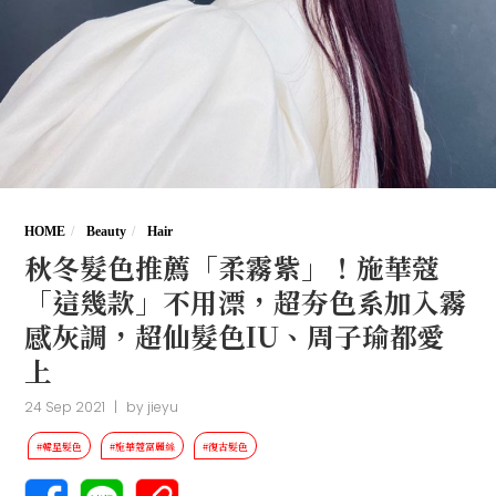
HOME
Beauty
Hair
秋冬髮色推薦「柔霧紫」！施華蔻
「這幾款」不用漂，超夯色系加入霧
感灰調，超仙髮色IU、周子瑜都愛
上
24 Sep 2021
|
by
jieyu
#韓星髮色
#施華蔻富麗絲
#復古髮色