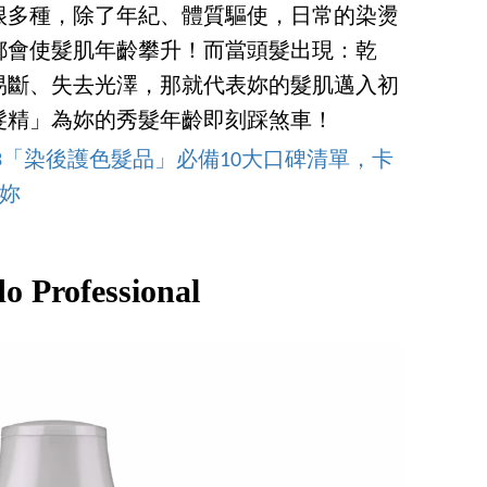
很多種，除了年紀、體質驅使，日常的染燙
都會使髮肌年齡攀升！而當頭髮出現：乾
易斷、失去光澤，那就代表妳的髮肌邁入初
髮精」為妳的秀髮年齡即刻踩煞車！
023「染後護色髮品」必備10大口碑清單，卡
離妳
do Professional