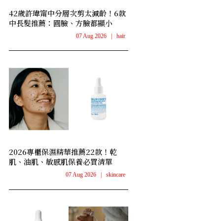
42歲許瑋甯中分層次剪太減齡！6款
中長髮推薦：圓臉、方臉都顯小
07 Aug 2026
|
hair
2026專櫃保濕精華推薦22款！乾
肌、油肌、敏感肌保養必買清單
07 Aug 2026
|
skincare