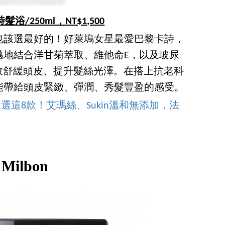
浴/250ml，NT$1,500
也該選最好的！好萊塢女星最愛巴黎卡詩，
邁地結合洋甘菊萃取、維他命E，以及玻尿
有效舒緩頭皮、提升髮絲光澤。在搭上抗老科
能帶給頭皮緊緻、彈潤、秀髮豐盈的感受。
選這8款！艾瑪絲、Sukin溫和無添加，法
Milbon