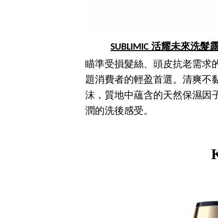
SUBLIMIC 活耀未來洗髮露/1
瞄準受損髮絲、頭皮抗老需求
題消費者的輕盈首選。清爽不
沫，質地中蘊含的天然保濕因
潤的洗後感受。