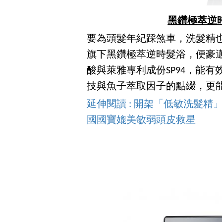
黑鑽極萃逆時髮
要為頭髮年紀踩煞車，洗髮精
旗下黑鑽極萃逆時髮浴，便豪
酸與萊雅專利成份SP94，能
技與魚子萃取因子的點綴，更
延伸閱讀 : 開架「低敏洗髮精」
國國寶媲美敏弱頭皮救星