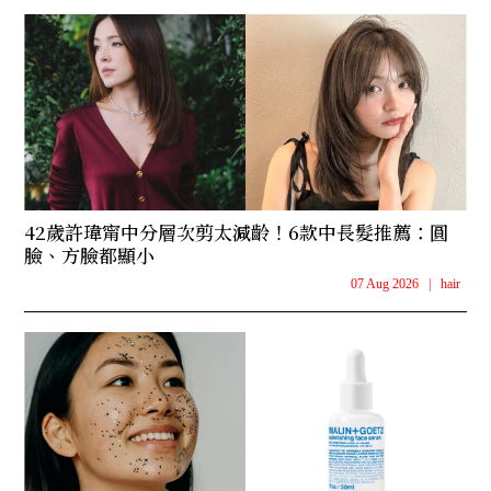
42歲許瑋甯中分層次剪太減齡！6款中長髮推薦：圓
臉、方臉都顯小
07 Aug 2026
|
hair