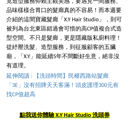
竟造型服務仰賴主觀美感，要遇見一間服務、
品味樣樣合胃口的髮廊真的不容易！而本週要
介紹的這間寶藏髮廊「X.Y Hair Studio」，則可
被列為台北東區錯過會可惜的高CP值複合式造
型空間。不只是髮廊，更是隱藏版私廚料理！
從紓壓洗髮、造型服務，到征服顧客的五臟
廟，「X.Y」能延續5年不間斷好生意，絕非沒
有道理。
延伸閱讀 : 【洗頭時間】民權西路站髮廊
「3E」沒有招牌天天客滿！頭皮護理300元有
找CP值超高
點我送你體驗 X.Y Hair Studio 洗頭券