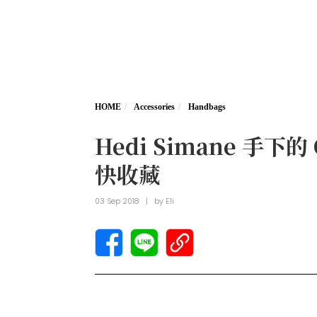
HOME
Accessories
Handbags
Hedi Simane 手
快收藏
03 Sep 2018
|
by
Eli