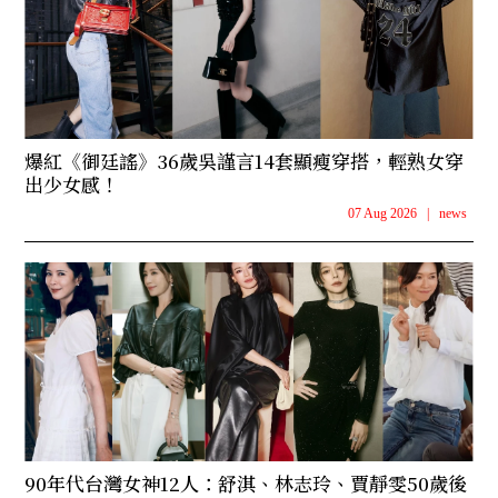
爆紅《御廷謠》36歲吳謹言14套顯瘦穿搭，輕熟女穿
出少女感！
07 Aug 2026
|
news
90年代台灣女神12人：舒淇、林志玲、賈靜雯50歲後