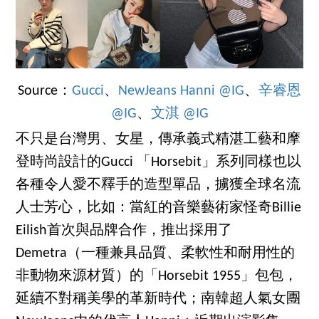
Source：
Gucci
、
NewJeans Hanni @IG
、
辛睿恩
@IG
、
文淇 @IG
不只是台灣男、女星，傳承義式精湛工藝和摩
登時尚設計的Gucci 「Horsebit」系列同樣也以
各種令人愛不釋手的造型單品，擄獲全球名流
人士芳心，比如：當紅的音樂藝術家怪奇Billie
Eilish首次與品牌合作，推出採用了
Demetra（一種兼具品質、柔軟性和耐用性的
非動物來源材質）的「Horsebit 1955」包包，
延續不對稱美學的革新時代；南韓超人氣女團