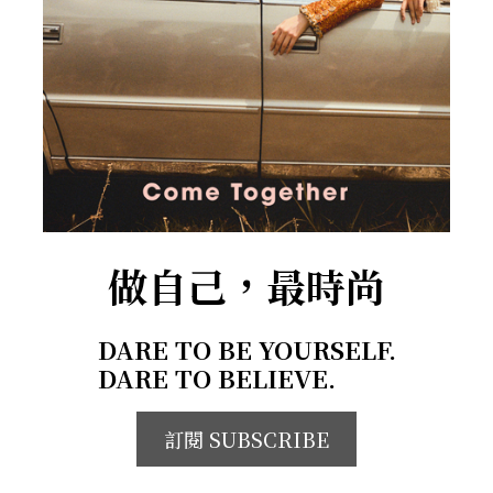
做自己，最時尚
DARE TO BE YOURSELF.
DARE TO BELIEVE.
訂閱 SUBSCRIBE