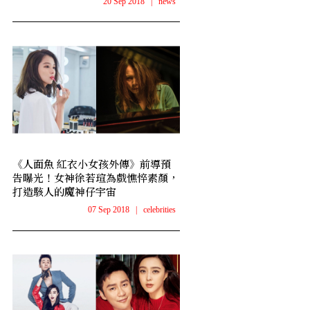
20 Sep 2018
|
news
《人面魚 紅衣小女孩外傳》前導預
告曝光！女神徐若瑄為戲憔悴素顏，
打造駭人的魔神仔宇宙
07 Sep 2018
|
celebrities